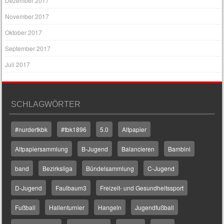
Dezember 2017
November 2017
Oktober 2017
September 2017
Juli 2017
SCHLAGWÖRTER
#nurdertkbk
#tbk1896
5.0
Altpapier
Altpapiersammlung
B-Jugend
Balancieren
Bambini
band
Bezirksliga
Bündelsammlung
C-Jugend
D-Jugend
Faulbaum3
Freizeit- und Gesundheitssport
Fußball
Hallenturnier
Hangeln
Jugendfußball