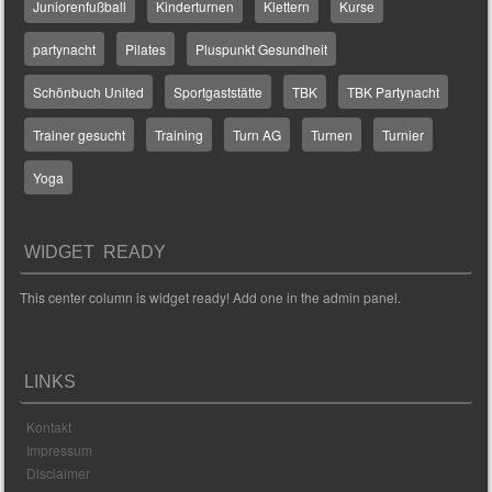
Juniorenfußball
Kinderturnen
Klettern
Kurse
partynacht
Pilates
Pluspunkt Gesundheit
Schönbuch United
Sportgaststätte
TBK
TBK Partynacht
Trainer gesucht
Training
Turn AG
Turnen
Turnier
Yoga
WIDGET READY
This center column is widget ready! Add one in the admin panel.
LINKS
Kontakt
Impressum
Disclaimer