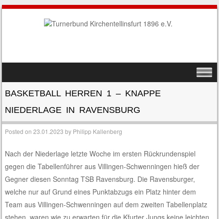
SKIP TO CONTENT
MENU
BASKETBALL HERREN 1 – KNAPPE
NIEDERLAGE IN RAVENSBURG
Posted on
23.01.2023
by
Philipp Kallenberg
Nach der Niederlage letzte Woche im ersten Rückrundenspiel
gegen die Tabellenführer aus Villingen-Schwenningen hieß der
Gegner diesen Sonntag TSB Ravensburg. Die Ravensburger,
welche nur auf Grund eines Punktabzugs ein Platz hinter dem
Team aus Villingen-Schwenningen auf dem zweiten Tabellenplatz
stehen, waren wie zu erwarten für die Kfurter Jungs keine leichten