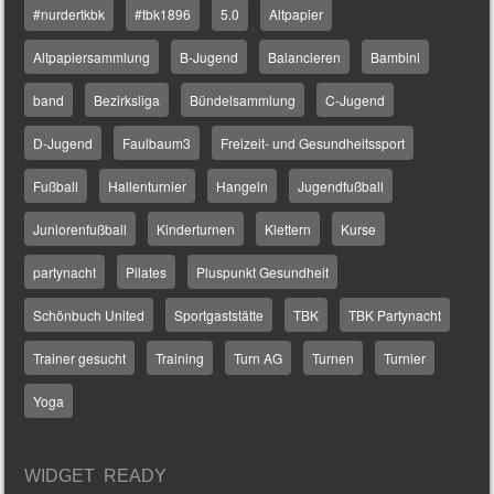
#nurdertkbk
#tbk1896
5.0
Altpapier
Altpapiersammlung
B-Jugend
Balancieren
Bambini
band
Bezirksliga
Bündelsammlung
C-Jugend
D-Jugend
Faulbaum3
Freizeit- und Gesundheitssport
Fußball
Hallenturnier
Hangeln
Jugendfußball
Juniorenfußball
Kinderturnen
Klettern
Kurse
partynacht
Pilates
Pluspunkt Gesundheit
Schönbuch United
Sportgaststätte
TBK
TBK Partynacht
Trainer gesucht
Training
Turn AG
Turnen
Turnier
Yoga
WIDGET READY