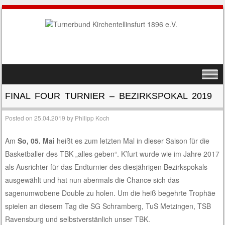
SKIP TO CONTENT
MENU
FINAL FOUR TURNIER – BEZIRKSPOKAL 2019
Posted on
25.04.2019
by
Philipp Koch
Am
So, 05. Mai
heißt es zum letzten Mal in dieser Saison für die
Basketballer des TBK „alles geben“. K’furt wurde wie im Jahre 2017
als Ausrichter für das Endturnier des diesjährigen Bezirkspokals
ausgewählt und hat nun abermals die Chance sich das
sagenumwobene Double zu holen. Um die heiß begehrte Trophäe
spielen an diesem Tag die SG Schramberg, TuS Metzingen, TSB
Ravensburg und selbstverstänlich unser TBK.