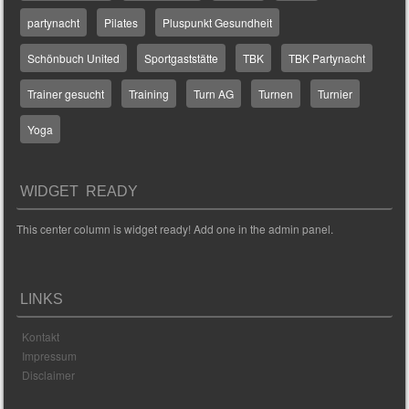
partynacht
Pilates
Pluspunkt Gesundheit
Schönbuch United
Sportgaststätte
TBK
TBK Partynacht
Trainer gesucht
Training
Turn AG
Turnen
Turnier
Yoga
WIDGET READY
This center column is widget ready! Add one in the admin panel.
LINKS
Kontakt
Impressum
Disclaimer