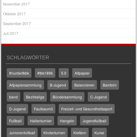
November 2017
Oktober 2017
September 2017
Juli 2017
SCHLAGWÖRTER
#nurdertkbk
#tbk1896
5.0
Altpapier
Altpapiersammlung
B-Jugend
Balancieren
Bambini
band
Bezirksliga
Bündelsammlung
C-Jugend
D-Jugend
Faulbaum3
Freizeit- und Gesundheitssport
Fußball
Hallenturnier
Hangeln
Jugendfußball
Juniorenfußball
Kinderturnen
Klettern
Kurse