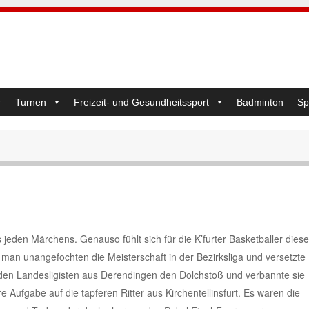
Turnen
Freizeit- und Gesundheitssport
Badminton
Sp
jeden Märchens. Genauso fühlt sich für die K’furter Basketballer diese
man unangefochten die Meisterschaft in der Bezirksliga und versetzte
den Landesligisten aus Derendingen den Dolchstoß und verbannte sie
 Aufgabe auf die tapferen Ritter aus Kirchentellinsfurt. Es waren die