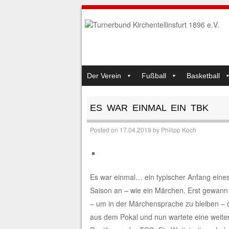
SKIP TO CONTENT
Der Verein
Fußball
Basketball
MENU
ES WAR EINMAL EIN TBK
Posted on
17.04.2019
by
Philipp Koch
Es war einmal… ein typischer Anfang eines 
Saison an – wie ein Märchen. Erst gewann 
– um in der Märchensprache zu bleiben – 
aus dem Pokal und nun wartete eine weitere