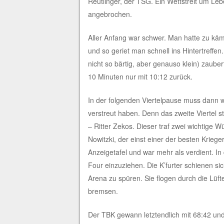
Reutlinger, der TSG. Ein Wettstreit um Le
angebrochen.
Aller Anfang war schwer. Man hatte zu käm
und so geriet man schnell ins Hintertreﬀe
nicht so bärtig, aber genauso klein) zaub
10 Minuten nur mit 10:12 zurück.
In der folgenden Viertelpause muss dann w
verstreut haben. Denn das zweite Viertel st
– Ritter Zekos. Dieser traf zwei wichtige 
Nowitzki, der einst einer der besten Krieg
Anzeigetafel und war mehr als verdient. In
Four einzuziehen. Die K’furter schienen s
Arena zu spüren. Sie ﬂogen durch die Lüft
bremsen.
Der TBK gewann letztendlich mit 68:42 und 