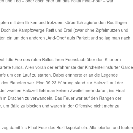
ben und Tod – oder doch eher um das Pokal Final-Four – war
pfen mit den ﬂinken und trotzdem körperlich agierenden Reutlingern
n. Doch die Kampfzwerge Reiﬀ und Ertel (zwar ohne Zipfelmützen und
erten ein um den anderen „And-One“ aufs Parkett und so lag man nach
ohl die Fee des roten Balles ihren Feenstaub über den K’furtern
artete furios. Allen voran der erfahrenste der Kirchentellinsfurter Garde
Würfe um den Lauf zu starten. Dabei erinnerte er an die Legende
er des Planeten war. Eine 39:23 Führung stand zur Halbzeit auf der
 der zweiten Halbzeit ließ man keinen Zweifel mehr daran, ins Final
ich in Drachen zu verwandeln. Das Feuer war auf den Rängen der
e, um Bälle zu blocken und waren in der Oﬀensive nicht mehr zu
zog damit ins Final Four des Bezirkspokal ein. Alle feierten und tobten