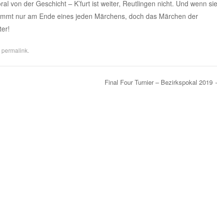
l von der Geschicht – K’furt ist weiter, Reutlingen nicht. Und wenn si
ommt nur am Ende eines jeden Märchens, doch das Märchen der
ter!
e
permalink
.
Final Four Turnier – Bezirkspokal 2019