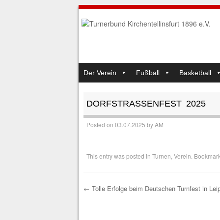
SKIP TO CONTENT
Der Verein
Fußball
Basketball
MENU
DORFSTRASSENFEST 2025
Posted on
03.07.2025
by
AM
This entry was posted in
Turnen
,
Verein
. Bookmar
←
Tolle Erfolge beim Deutschen Turnfest in Lei
Post navigation