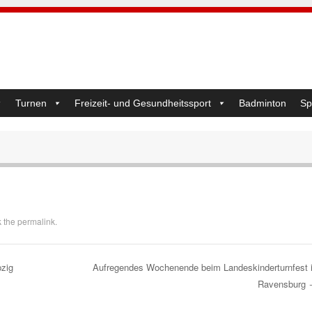
Turnen
Freizeit- und Gesundheitssport
Badminton
Sp
k the
permalink
.
pzig
Aufregendes Wochenende beim Landeskinderturnfest 
Ravensburg