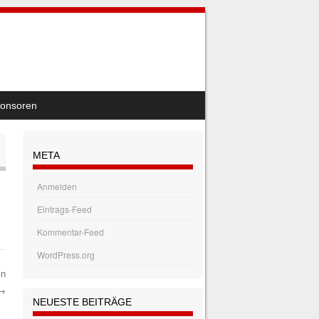
onsoren
META
Anmelden
Eintrags-Feed
Kommentar-Feed
WordPress.org
in
→
NEUESTE BEITRÄGE