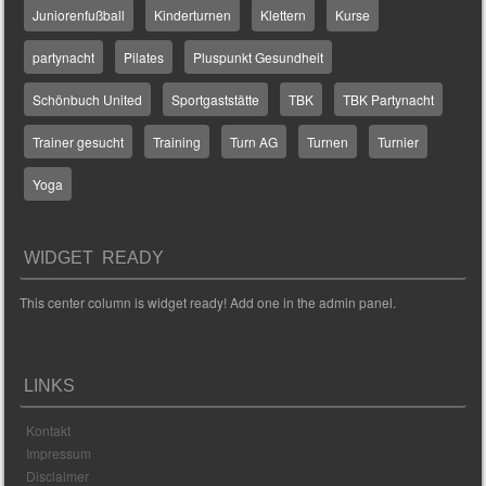
Juniorenfußball
Kinderturnen
Klettern
Kurse
partynacht
Pilates
Pluspunkt Gesundheit
Schönbuch United
Sportgaststätte
TBK
TBK Partynacht
Trainer gesucht
Training
Turn AG
Turnen
Turnier
Yoga
WIDGET READY
This center column is widget ready! Add one in the admin panel.
LINKS
Kontakt
Impressum
Disclaimer