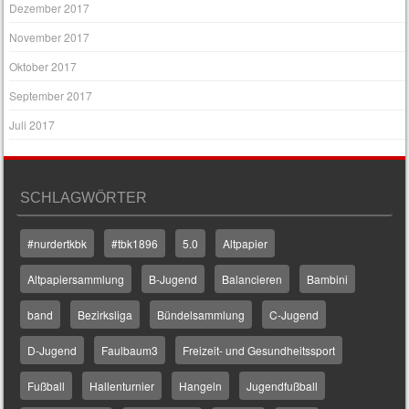
Dezember 2017
November 2017
Oktober 2017
September 2017
Juli 2017
SCHLAGWÖRTER
#nurdertkbk
#tbk1896
5.0
Altpapier
Altpapiersammlung
B-Jugend
Balancieren
Bambini
band
Bezirksliga
Bündelsammlung
C-Jugend
D-Jugend
Faulbaum3
Freizeit- und Gesundheitssport
Fußball
Hallenturnier
Hangeln
Jugendfußball