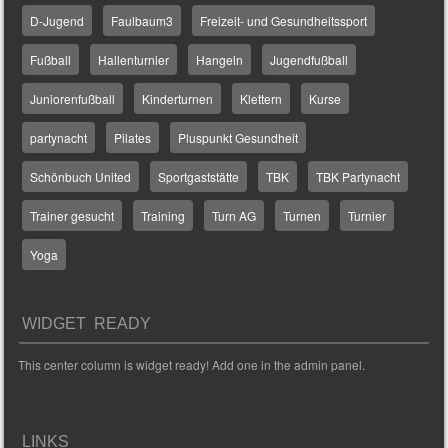
D-Jugend
Faulbaum3
Freizeit- und Gesundheitssport
Fußball
Hallenturnier
Hangeln
Jugendfußball
Juniorenfußball
Kinderturnen
Klettern
Kurse
partynacht
Pilates
Pluspunkt Gesundheit
Schönbuch United
Sportgaststätte
TBK
TBK Partynacht
Trainer gesucht
Training
Turn AG
Turnen
Turnier
Yoga
WIDGET READY
This center column is widget ready! Add one in the admin panel.
LINKS