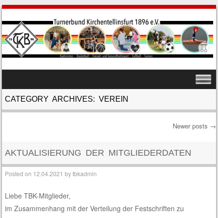
SKIP TO CONTENT
MENU
CATEGORY ARCHIVES:
VEREIN
Newer posts
→
Post navigation
AKTUALISIERUNG DER MITGLIEDERDATEN
Posted on
12.04.2021
by
tbkadmin
Liebe TBK-Mitglieder,
im Zusammenhang mit der Verteilung der Festschriften zu