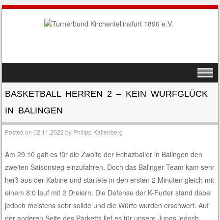
SKIP TO CONTENT
MENU
BASKETBALL HERREN 2 – KEIN WURFGLÜCK
IN BALINGEN
Posted on
02.11.2022
by
Philipp Kallenberg
Am 29.10 galt es für die Zwoite der Echazballer in Balingen den
zweiten Saisonsieg einzufahren. Doch das Balinger Team kam sehr
heiß aus der Kabine und startete in den ersten 2 Minuten gleich mit
einem 8:0 lauf mit 2 Dreiern. Die Defense der K-Furter stand dabei
jedoch meistens sehr solide und die Würfe wurden erschwert. Auf
der anderen Seite des Parketts lief es für unsere Jungs jedoch