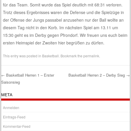
für das Team. Somit wurde das Spiel deutlich mit 68:31 verloren.
Trotz dieses Ergebnisses waren die Defense und die Spielzüge in
der Offense der Jungs passabel anzusehen nur der Ball wollte an
diesem Tag nicht in den Korb. Im nächsten Spiel am 13.11 um
15:30 geht es im Derby gegen Pfrondorf. Wir freuen uns euch beim
ersten Heimspiel der Zwoiten hier begrüßen zu dürfen.
This entry was posted in
Basketball
. Bookmark the
permalink
.
←
Basketball Herren 1 – Erster
Basketball Herren 2 – Derby Sieg
→
Saisonsieg
Post navigation
META
Anmelden
Eintrags-Feed
Kommentar-Feed