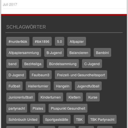
Juli 2017
SCHLAGWÖRTER
#nurdertkbk
#tbk1896
5.0
Altpapier
Altpapiersammlung
B-Jugend
Balancieren
Bambini
band
Bezirksliga
Bündelsammlung
C-Jugend
D-Jugend
Faulbaum3
Freizeit- und Gesundheitssport
Fußball
Hallenturnier
Hangeln
Jugendfußball
Juniorenfußball
Kinderturnen
Klettern
Kurse
partynacht
Pilates
Pluspunkt Gesundheit
Schönbuch United
Sportgaststätte
TBK
TBK Partynacht