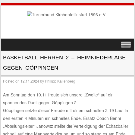
SKIP TO CONTENT
MENU
BASKETBALL HERREN 2 – HEIMNIEDERLAGE
GEGEN GÖPPINGEN
Posted on
12.11.2024
by
Philipp Kallenberg
Am Sonntag den 10.11 freute sich unsere „Zwoite“ auf ein
spannendes Duell gegen Göppingen 2.
Göppingen setzte dieser Freude mit einem schnellen 2-19 Lauf in
den ersten 4 Minuten ein schnelles Ende. Ersatz Coach Benni
„Abteilungsleiter“ Janowitz stellte die Verteidigung der Echazballer
schnell auf eine Mannverteidigung um und so stand es am Ende