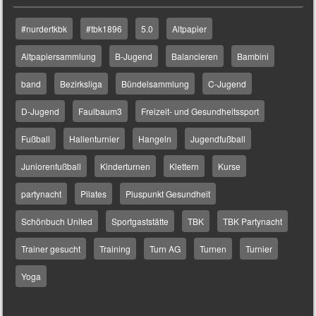
#nurdertkbk
#tbk1896
5.0
Altpapier
Altpapiersammlung
B-Jugend
Balancieren
Bambini
band
Bezirksliga
Bündelsammlung
C-Jugend
D-Jugend
Faulbaum3
Freizeit- und Gesundheitssport
Fußball
Hallenturnier
Hangeln
Jugendfußball
Juniorenfußball
Kinderturnen
Klettern
Kurse
partynacht
Pilates
Pluspunkt Gesundheit
Schönbuch United
Sportgaststätte
TBK
TBK Partynacht
Trainer gesucht
Training
Turn AG
Turnen
Turnier
Yoga