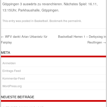
Göppingen 3 auswärts zu revanchieren. Nächstes Spiel: 16.11,
13:15Uhr, Parkhaushalle, Göppingen.
This entry was posted in
Basketball
. Bookmark the
permalink
.
←
WFV dankt Arian Urbanietz für
Basketball Herren 1 – Derbysieg in
Fairplay
Reutlingen
→
Post navigation
META
Anmelden
Eintrags-Feed
Kommentar-Feed
WordPress.org
NEUESTE BEITRÄGE