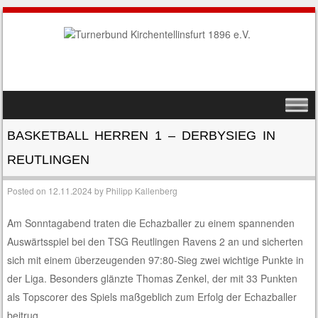
SKIP TO CONTENT
MENU
BASKETBALL HERREN 1 – DERBYSIEG IN
REUTLINGEN
Posted on
12.11.2024
by
Philipp Kallenberg
Am Sonntagabend traten die Echazballer zu einem spannenden
Auswärtsspiel bei den TSG Reutlingen Ravens 2 an und sicherten
sich mit einem überzeugenden 97:80-Sieg zwei wichtige Punkte in
der Liga. Besonders glänzte Thomas Zenkel, der mit 33 Punkten
als Topscorer des Spiels maßgeblich zum Erfolg der Echazballer
beitrug.