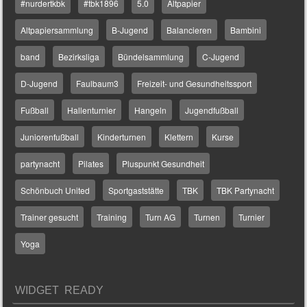
#nurdertkbk
#tbk1896
5.0
Altpapier
Altpapiersammlung
B-Jugend
Balancieren
Bambini
band
Bezirksliga
Bündelsammlung
C-Jugend
D-Jugend
Faulbaum3
Freizeit- und Gesundheitssport
Fußball
Hallenturnier
Hangeln
Jugendfußball
Juniorenfußball
Kinderturnen
Klettern
Kurse
partynacht
Pilates
Pluspunkt Gesundheit
Schönbuch United
Sportgaststätte
TBK
TBK Partynacht
Trainer gesucht
Training
Turn AG
Turnen
Turnier
Yoga
WIDGET READY