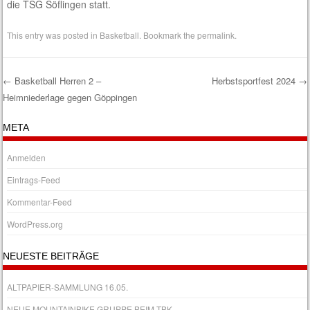
die TSG Söflingen statt.
This entry was posted in
Basketball
. Bookmark the
permalink
.
←
Basketball Herren 2 –
Herbstsportfest 2024
→
Heimniederlage gegen Göppingen
Post navigation
META
Anmelden
Eintrags-Feed
Kommentar-Feed
WordPress.org
NEUESTE BEITRÄGE
ALTPAPIER-SAMMLUNG 16.05.
NEUE MOUNTAINBIKE GRUPPE BEIM TBK