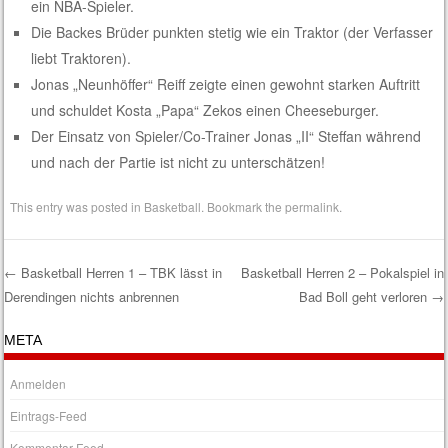
ein NBA-Spieler.
Die Backes Brüder punkten stetig wie ein Traktor (der Verfasser
liebt Traktoren).
Jonas „Neunhöffer“ Reiff zeigte einen gewohnt starken Auftritt
und schuldet Kosta „Papa“ Zekos einen Cheeseburger.
Der Einsatz von Spieler/Co-Trainer Jonas „II“ Steffan während
und nach der Partie ist nicht zu unterschätzen!
This entry was posted in
Basketball
. Bookmark the
permalink
.
←
Basketball Herren 1 – TBK lässt in
Basketball Herren 2 – Pokalspiel in
Derendingen nichts anbrennen
Bad Boll geht verloren
→
Post navigation
META
Anmelden
Eintrags-Feed
Kommentar-Feed