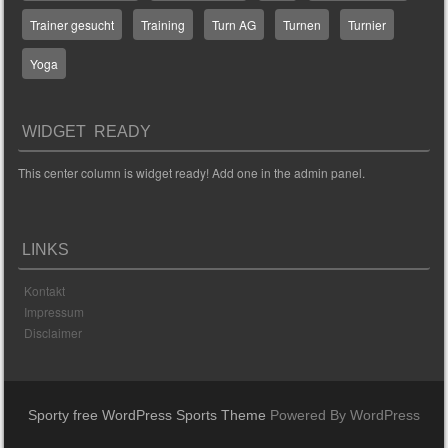
Trainer gesucht
Training
Turn AG
Turnen
Turnier
Yoga
WIDGET READY
This center column is widget ready! Add one in the admin panel.
LINKS
Kontakt
Impressum
Disclaimer
Sporty free WordPress Sports Theme
Powered By WordPress