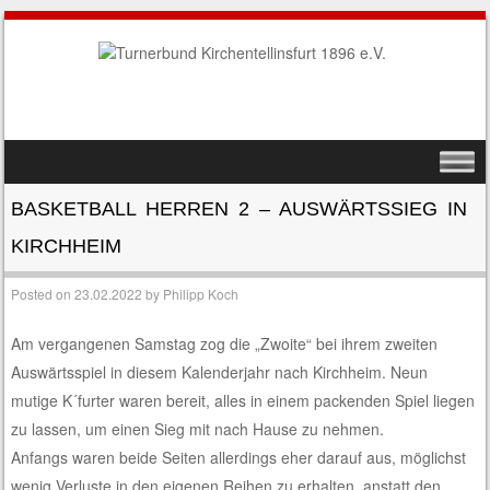
SKIP TO CONTENT
MENU
BASKETBALL HERREN 2 – AUSWÄRTSSIEG IN
KIRCHHEIM
Posted on
23.02.2022
by
Philipp Koch
Am vergangenen Samstag zog die „Zwoite“ bei ihrem zweiten
Auswärtsspiel in diesem Kalenderjahr nach Kirchheim. Neun
mutige K´furter waren bereit, alles in einem packenden Spiel liegen
zu lassen, um einen Sieg mit nach Hause zu nehmen.
Anfangs waren beide Seiten allerdings eher darauf aus, möglichst
wenig Verluste in den eigenen Reihen zu erhalten, anstatt den