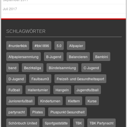
Juli 2017
SCHLAGWÖRTER
#nurdertkbk
#tbk1896
5.0
Altpapier
Altpapiersammlung
B-Jugend
Balancieren
Bambini
band
Bezirksliga
Bündelsammlung
C-Jugend
D-Jugend
Faulbaum3
Freizeit- und Gesundheitssport
Fußball
Hallenturnier
Hangeln
Jugendfußball
Juniorenfußball
Kinderturnen
Klettern
Kurse
partynacht
Pilates
Pluspunkt Gesundheit
Schönbuch United
Sportgaststätte
TBK
TBK Partynacht