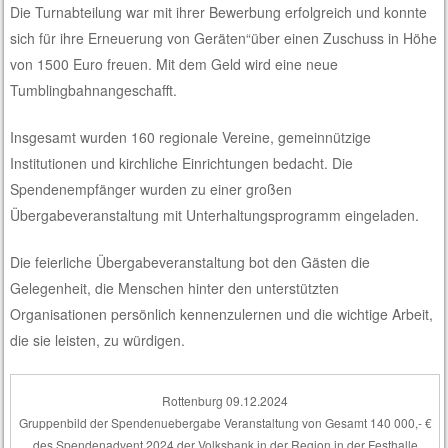
Die Turnabteilung
war mit
ihrer
Bewerbung erfolgreich u
nd
konnte
sich für
ihre
Erneuerung von Geräten
“
über einen Zuschuss in Höhe
von
1500
Euro freuen. Mit dem Geld w
ird
eine neue
Tumblingbahn
angeschafft.
Insgesamt wurden
160 regionale Vereine, gemeinnützige
Institutionen und kirchliche Einrichtungen bedacht. Die
Spendenempfänger wurden zu einer großen
Übergabeveranstaltung mit Unterhaltungsprogramm eingeladen.
Die feierliche Übergabeveranstaltung bot den Gästen
die
Gelegenheit, die Menschen hinter den unterstützten
Organisationen persönlich kennenzulernen und die wichtige Arbeit,
die sie leisten, zu würdigen.
Rottenburg 09.12.2024
Gruppenbild der Spendenuebergabe Veranstaltung von Gesamt 140 000,- €
des Spendenadvent 2024 der Volksbank in der Region in der Festhalle