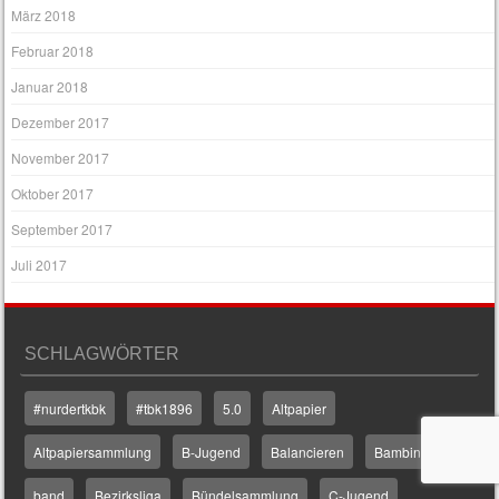
März 2018
Februar 2018
Januar 2018
Dezember 2017
November 2017
Oktober 2017
September 2017
Juli 2017
SCHLAGWÖRTER
#nurdertkbk
#tbk1896
5.0
Altpapier
Altpapiersammlung
B-Jugend
Balancieren
Bambini
band
Bezirksliga
Bündelsammlung
C-Jugend