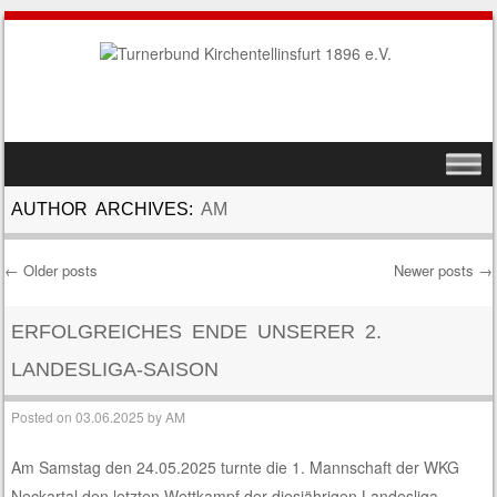
SKIP TO CONTENT
MENU
AUTHOR ARCHIVES:
AM
←
Older posts
Newer posts
→
Post navigation
ERFOLGREICHES ENDE UNSERER 2.
LANDESLIGA-SAISON
Posted on
03.06.2025
by
AM
Am Samstag den 24.05.2025 turnte die 1. Mannschaft der WKG
Neckartal den letzten Wettkampf der diesjährigen Landesliga-