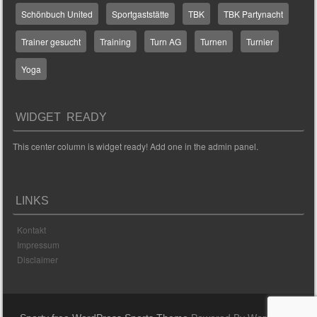
Schönbuch United
Sportgaststätte
TBK
TBK Partynacht
Trainer gesucht
Training
Turn AG
Turnen
Turnier
Yoga
WIDGET READY
This center column is widget ready! Add one in the admin panel.
LINKS
Kontakt
Impressum
Disclaimer