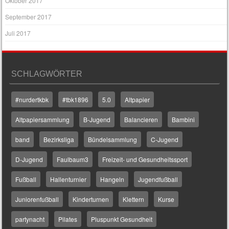
Oktober 2017
September 2017
Juli 2017
SCHLAGWÖRTER
#nurdertkbk
#tbk1896
5.0
Altpapier
Altpapiersammlung
B-Jugend
Balancieren
Bambini
band
Bezirksliga
Bündelsammlung
C-Jugend
D-Jugend
Faulbaum3
Freizeit- und Gesundheitssport
Fußball
Hallenturnier
Hangeln
Jugendfußball
Juniorenfußball
Kinderturnen
Klettern
Kurse
partynacht
Pilates
Pluspunkt Gesundheit