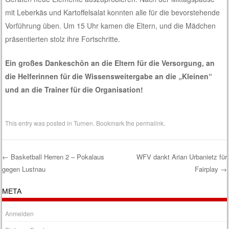
mit Leberkäs und Kartoffelsalat konnten alle für die bevorstehende
Vorführung üben. Um 15 Uhr kamen die Eltern, und die Mädchen
präsentierten stolz ihre Fortschritte.
Ein großes Dankeschön an die Eltern für die Versorgung, an
die Helferinnen für die Wissensweitergabe an die „Kleinen“
und an die Trainer für die Organisation!
This entry was posted in
Turnen
. Bookmark the
permalink
.
←
Basketball Herren 2 – Pokalaus
WFV dankt Arian Urbanietz für
gegen Lustnau
Fairplay
→
Post navigation
META
Anmelden