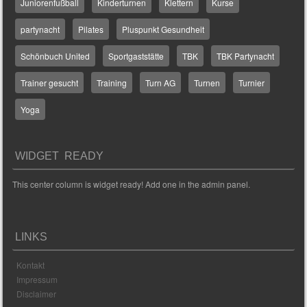
Juniorenfußball
Kinderturnen
Klettern
Kurse
partynacht
Pilates
Pluspunkt Gesundheit
Schönbuch United
Sportgaststätte
TBK
TBK Partynacht
Trainer gesucht
Training
Turn AG
Turnen
Turnier
Yoga
WIDGET READY
This center column is widget ready! Add one in the admin panel.
LINKS
Kontakt
Impressum
Disclaimer