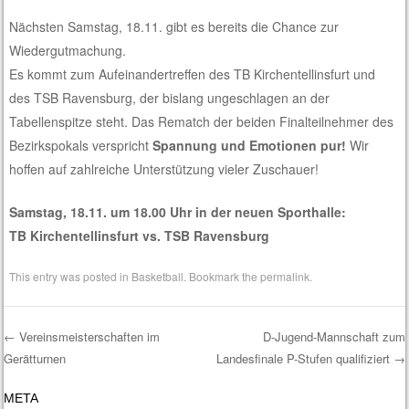
Nächsten Samstag, 18.11. gibt es bereits die Chance zur
Wiedergutmachung.
Es kommt zum Aufeinandertreffen des TB Kirchentellinsfurt und
des TSB Ravensburg, der bislang ungeschlagen an der
Tabellenspitze steht. Das Rematch der beiden Finalteilnehmer des
Bezirkspokals verspricht
Spannung und Emotionen pur!
Wir
hoffen auf zahlreiche Unterstützung vieler Zuschauer!
Samstag, 18.11. um 18.00 Uhr in der neuen Sporthalle:
TB Kirchentellinsfurt vs. TSB Ravensburg
This entry was posted in
Basketball
. Bookmark the
permalink
.
←
Vereinsmeisterschaften im
D-Jugend-Mannschaft zum
Gerätturnen
Landesfinale P-Stufen qualifiziert
→
Post navigation
META