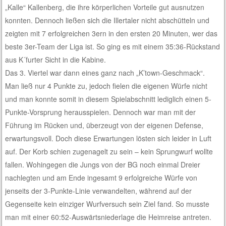
„Kalle“ Kal
lenberg, die ihre körperlichen Vorteile gut ausnutzen
konnten. Dennoch ließen sich die Illertaler nicht abschütteln und
zeigten mit 7 erfolgreichen 3ern in den ersten 20 Minuten, wer das
beste 3er-Team der Liga ist. So ging es mit einem 35:36-Rückstand
aus K´furter Sicht in die Kabine.
Das 3. Viertel war dann eines ganz nach „K’town-Geschmack“.
Man ließ nur 4 Punkte zu, jedoch fielen die eigenen Würfe nicht
und man konnte somit in diesem Spielabschnitt lediglich einen 5-
Punkte-Vorsprung herausspielen. Dennoch war man mit der
Führung im Rücken und, überzeugt von der eigenen Defense,
erwartungsvoll. Doch diese Erwartungen lösten sich leider in Luft
auf. Der Korb schien zugenagelt zu sein – kein Sprungwurf wollte
fallen. Wohingegen die Jungs von der BG noch einmal Dreier
nachlegten und am Ende ingesamt 9 erfolgreiche Würfe von
jenseits der 3-Punkte-Linie verwandelten, während auf der
Gegenseite kein einziger Wurfversuch sein Ziel fand. So musste
man mit einer 60:52-Auswärtsniederlage die Heimreise antreten.