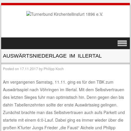
SKIP TO CONTENT
MENU
AUSWÄRTSNIEDERLAGE IM ILLERTAL
Posted on
17.11.2017
by
Philipp Koch
Am vergangenen Samstag, 11.11. ging es für den TBK zum
Auswärtsspiel nach Vöhringen im Illertal. Mit dem Selbstvertrauen
des letzten Sieges fuhr man optimistisch hin. Denn gegen den bis
dahin Tabellenzehnten sollte der erste Auswärtssieg gelingen.
Zunächst brachte man das Selbstvertrauen auch aufs Parkett und
startete mit einem 6:0-Lauf. Dabei ging es immer wieder über die
großen K’furter Jungs Frieder „die Faust“ Aichele und Philipp