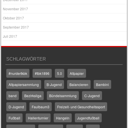
November 2017
Oktober 2017
September 2017
Juli 2017
SCHLAGWÖRTER
#nurdertkbk
#tbk1896
5.0
Altpapier
Altpapiersammlung
B-Jugend
Balancieren
Bambini
band
Bezirksliga
Bündelsammlung
C-Jugend
D-Jugend
Faulbaum3
Freizeit- und Gesundheitssport
Fußball
Hallenturnier
Hangeln
Jugendfußball