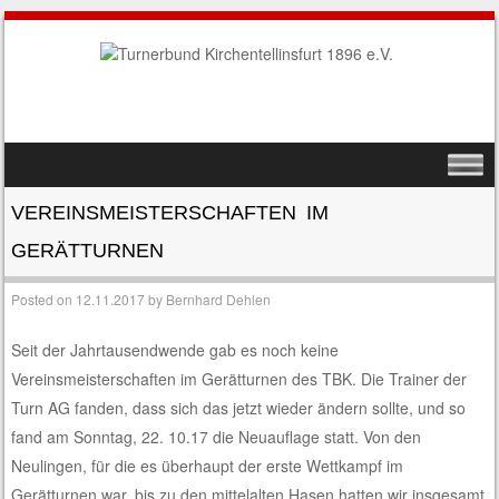
SKIP TO CONTENT
MENU
VEREINSMEISTERSCHAFTEN IM
GERÄTTURNEN
Posted on
12.11.2017
by
Bernhard Dehlen
Seit der Jahrtausendwende gab es noch keine
Vereinsmeisterschaften im Gerätturnen des TBK. Die Trainer der
Turn AG fanden, dass sich das jetzt wieder ändern sollte, und so
fand am Sonntag, 22. 10.17 die Neuauflage statt. Von den
Neulingen, für die es überhaupt der erste Wettkampf im
Gerätturnen war, bis zu den mittelalten Hasen hatten wir insgesamt