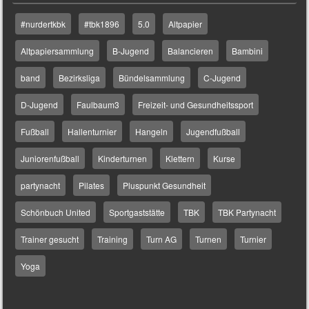
#nurdertkbk
#tbk1896
5.0
Altpapier
Altpapiersammlung
B-Jugend
Balancieren
Bambini
band
Bezirksliga
Bündelsammlung
C-Jugend
D-Jugend
Faulbaum3
Freizeit- und Gesundheitssport
Fußball
Hallenturnier
Hangeln
Jugendfußball
Juniorenfußball
Kinderturnen
Klettern
Kurse
partynacht
Pilates
Pluspunkt Gesundheit
Schönbuch United
Sportgaststätte
TBK
TBK Partynacht
Trainer gesucht
Training
Turn AG
Turnen
Turnier
Yoga