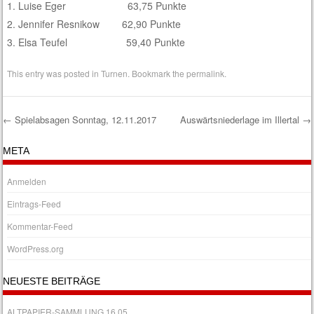
1. Luise Eger 63,75 Punkte
2. Jennifer Resnikow 62,90 Punkte
3. Elsa Teufel 59,40 Punkte
This entry was posted in
Turnen
. Bookmark the
permalink
.
←
Spielabsagen Sonntag, 12.11.2017
Auswärtsniederlage im Illertal
→
Post navigation
META
Anmelden
Eintrags-Feed
Kommentar-Feed
WordPress.org
NEUESTE BEITRÄGE
ALTPAPIER-SAMMLUNG 16.05.