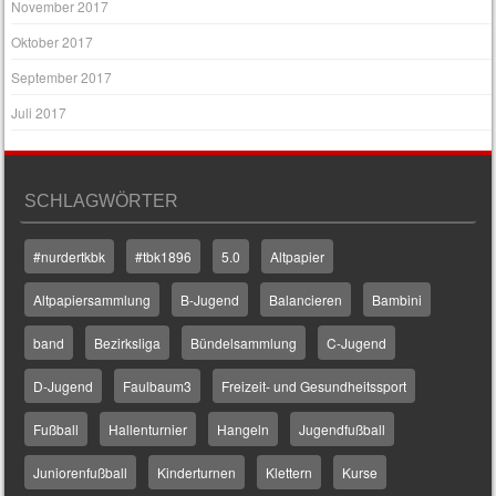
November 2017
Oktober 2017
September 2017
Juli 2017
SCHLAGWÖRTER
#nurdertkbk
#tbk1896
5.0
Altpapier
Altpapiersammlung
B-Jugend
Balancieren
Bambini
band
Bezirksliga
Bündelsammlung
C-Jugend
D-Jugend
Faulbaum3
Freizeit- und Gesundheitssport
Fußball
Hallenturnier
Hangeln
Jugendfußball
Juniorenfußball
Kinderturnen
Klettern
Kurse