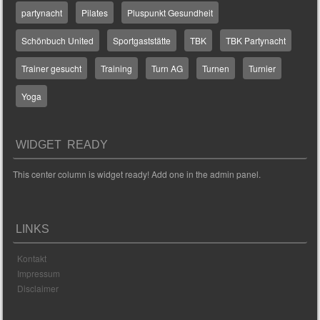
partynacht
Pilates
Pluspunkt Gesundheit
Schönbuch United
Sportgaststätte
TBK
TBK Partynacht
Trainer gesucht
Training
Turn AG
Turnen
Turnier
Yoga
WIDGET READY
This center column is widget ready! Add one in the admin panel.
LINKS
Kontakt
Impressum
Disclaimer