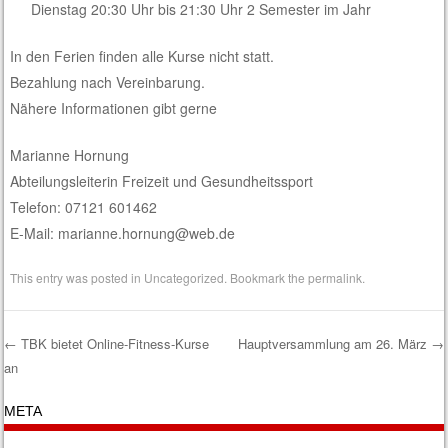
Dienstag 20:30 Uhr bis 21:30 Uhr 2 Semester im Jahr
In den Ferien finden alle Kurse nicht statt.
Bezahlung nach Vereinbarung.
Nähere Informationen gibt gerne
Marianne Hornung
Abteilungsleiterin Freizeit und Gesundheitssport
Telefon: 07121 601462
E-Mail: marianne.hornung@web.de
This entry was posted in
Uncategorized
. Bookmark the
permalink
.
←
TBK bietet Online-Fitness-Kurse
Hauptversammlung am 26. März
→
an
Post navigation
META