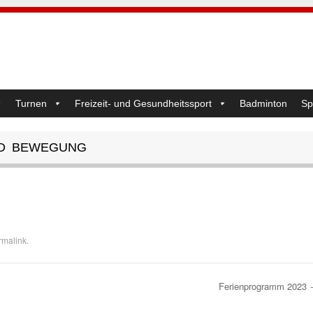
Turnen
Freizeit- und Gesundheitssport
Badminton
Sp
D BEWEGUNG
rmalink
.
Ferienprogramm 2023