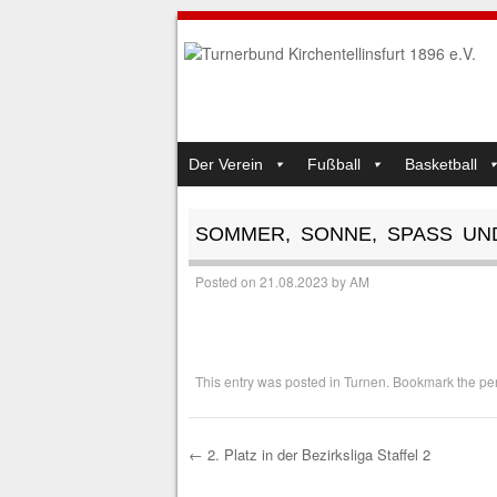
SKIP TO CONTENT
Der Verein
Fußball
Basketball
MENU
SOMMER, SONNE, SPASS UN
Posted on
21.08.2023
by
AM
This entry was posted in
Turnen
. Bookmark the
pe
←
2. Platz in der Bezirksliga Staffel 2
Post navigation