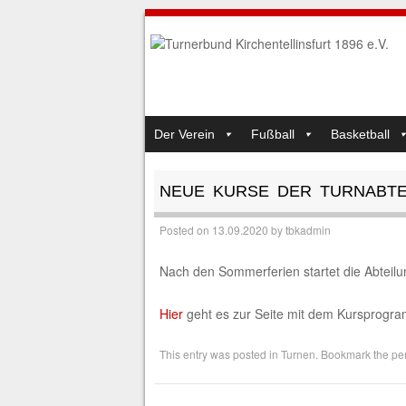
SKIP TO CONTENT
Der Verein
Fußball
Basketball
MENU
NEUE KURSE DER TURNABTE
Posted on
13.09.2020
by
tbkadmin
Nach den Sommerferien startet die Abteil
Hier
geht es zur Seite mit dem Kursprogr
This entry was posted in
Turnen
. Bookmark the
pe