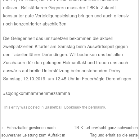
müssen. Bei stärkeren Gegnern muss der TBK in Zukunft
konstanter gute Verteidigungsleistung bringen und auch offensiv
noch konzentrierter abschließen.
Die Gelegenheit das umzusetzen bekommen die aktuell
zweitplatzierten K‘furter am Samstag beim Auswärtsspeil gegen
den Tabellenführer Derendingen. Wir bedanken uns bei allen
Zuschauern für den gelungen Heimauftakt und freuen uns auch
auswärts auf breite Unterstützung beim anstehenden Derby:
Samstag, 12.10.2019, um 12.45 Uhr im Feuerhägle Derendingen.
#sojongkommamrnemmezsamma
This entry was posted in
Basketball
. Bookmark the
permalink
.
←
Echazballer gewinnen nach
TB K´furt erwischt ganz schwachen
souveräner Leistung zum Auftakt in
Tag und erhält so die erste
Post navigation