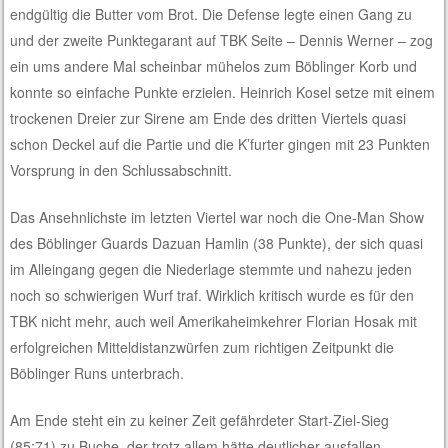
endgültig die Butter vom Brot. Die Defense legte einen Gang zu
und der zweite Punktegarant auf TBK Seite – Dennis Werner – zog
ein ums andere Mal scheinbar mühelos zum Böblinger Korb und
konnte so einfache Punkte erzielen. Heinrich Kosel setze mit einem
trockenen Dreier zur Sirene am Ende des dritten Viertels quasi
schon Deckel auf die Partie und die K’furter gingen mit 23 Punkten
Vorsprung in den Schlussabschnitt.
Das Ansehnlichste im letzten Viertel war noch die One-Man Show
des Böblinger Guards Dazuan Hamlin (38 Punkte), der sich quasi
im Alleingang gegen die Niederlage stemmte und nahezu jeden
noch so schwierigen Wurf traf. Wirklich kritisch wurde es für den
TBK nicht mehr, auch weil Amerikaheimkehrer Florian Hosak mit
erfolgreichen Mitteldistanzwürfen zum richtigen Zeitpunkt die
Böblinger Runs unterbrach.
Am Ende steht ein zu keiner Zeit gefährdeter Start-Ziel-Sieg
(85:71) zu Buche, der trotz allem hätte deutlicher ausfallen