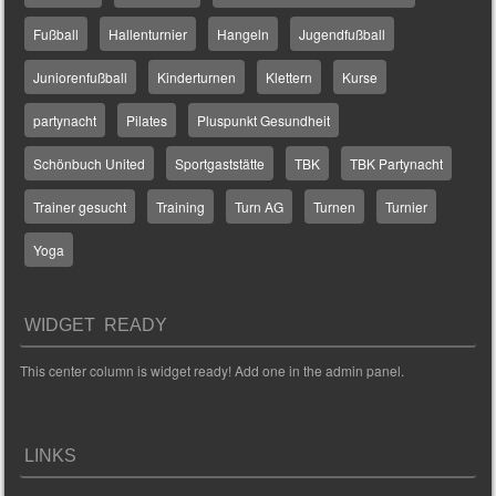
Fußball
Hallenturnier
Hangeln
Jugendfußball
Juniorenfußball
Kinderturnen
Klettern
Kurse
partynacht
Pilates
Pluspunkt Gesundheit
Schönbuch United
Sportgaststätte
TBK
TBK Partynacht
Trainer gesucht
Training
Turn AG
Turnen
Turnier
Yoga
WIDGET READY
This center column is widget ready! Add one in the admin panel.
LINKS