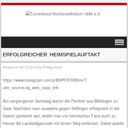
SKIP TO CONTENT
MENU
ERFOLGREICHER HEIMSPIELAUFTAKT
Posted on
08.10.2019
by
Philipp Koch
https://www.instagram.com/p/B3P0YFRIShm/?
utm_source=ig_web_copy_link
Am vergangenen Samstag waren die Panther aus Böblingen zu
Gast. Nachdem man auswärts gegen Söflingen erfolgreich in die
Saison gestartet war, wollte man vor heimischen Fans auch zu
Hause die Landesligarunde mit einem Sieg einläuten. Dabei spielte