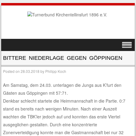
SKIP TO CONTENT
MENU
BITTERE NIEDERLAGE GEGEN GÖPPINGEN
Posted on
28.03.2018
by
Philipp Koch
Am Samstag, dem 24.03. unterlagen die Jungs aus K’furt den
Gästen aus Göppingen mit 57:71.
Denkbar schlecht startete die Heimmannschaft in die Partie. 0:7
stand es bereits nach wenigen Minuten. Nach einer Auszeit
wachten die TBK’ler jedoch auf und konnten das erste Viertel
ausgeglichen gestalten. Durch eine konzentrierte
Zonenverteidigung konnte man die Gastmannschaft bei nur 32