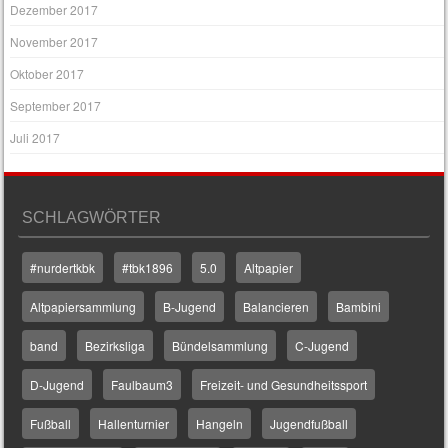
Dezember 2017
November 2017
Oktober 2017
September 2017
Juli 2017
SCHLAGWÖRTER
#nurdertkbk
#tbk1896
5.0
Altpapier
Altpapiersammlung
B-Jugend
Balancieren
Bambini
band
Bezirksliga
Bündelsammlung
C-Jugend
D-Jugend
Faulbaum3
Freizeit- und Gesundheitssport
Fußball
Hallenturnier
Hangeln
Jugendfußball