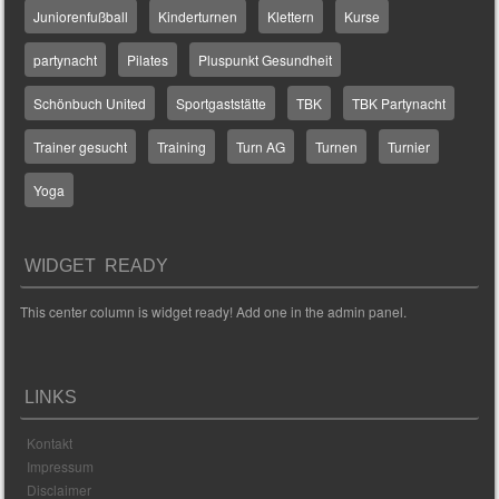
Juniorenfußball
Kinderturnen
Klettern
Kurse
partynacht
Pilates
Pluspunkt Gesundheit
Schönbuch United
Sportgaststätte
TBK
TBK Partynacht
Trainer gesucht
Training
Turn AG
Turnen
Turnier
Yoga
WIDGET READY
This center column is widget ready! Add one in the admin panel.
LINKS
Kontakt
Impressum
Disclaimer