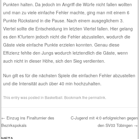
Punkten halten. Da jedoch im Angriff die Würfe nicht fallen wollten
und man zu viele einfache Fehler machte, ging man mit einem 6
Punkte Rückstand in die Pause. Nach einem ausgeglichem 3.
Viertel sollte die Entscheidung im letzten Viertel fallen. Hier gelang
es den K’furtern jedoch nicht die Fehler abzustellen, wodurch die
Gäste viele einfache Punkte erzielen konnten. Genau diese
Effizienz fehlte den Jungs wodurch letztendlich die Gäste, wenn
auch nicht in dieser Höhe, sich den Sieg verdienten.
Nun gilt es für die nächsten Spiele die einfachen Fehler abzustellen
und die Intensität auch über 40 min hochzuhalten.
This entry was posted in
Basketball
. Bookmark the
permalink
.
←
Einzug ins Finalturnier des
C-Jugend mit 4:0 erfolgreichen gegen
Bezirkspokals
den SV03 Tübingen
→
Post navigation
META