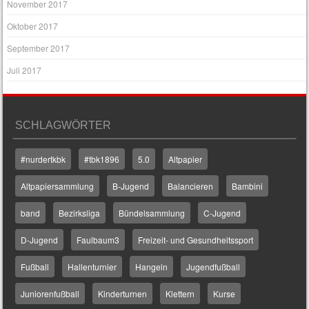
November 2017
Oktober 2017
September 2017
Juli 2017
SCHLAGWÖRTER
#nurdertkbk
#tbk1896
5.0
Altpapier
Altpapiersammlung
B-Jugend
Balancieren
Bambini
band
Bezirksliga
Bündelsammlung
C-Jugend
D-Jugend
Faulbaum3
Freizeit- und Gesundheitssport
Fußball
Hallenturnier
Hangeln
Jugendfußball
Juniorenfußball
Kinderturnen
Klettern
Kurse