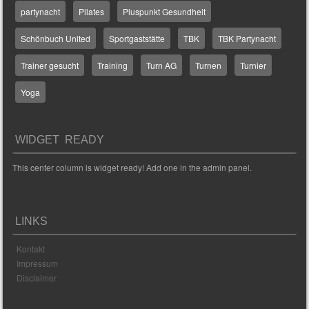
partynacht
Pilates
Pluspunkt Gesundheit
Schönbuch United
Sportgaststätte
TBK
TBK Partynacht
Trainer gesucht
Training
Turn AG
Turnen
Turnier
Yoga
WIDGET READY
This center column is widget ready! Add one in the admin panel.
LINKS
Kontakt
Impressum
Disclaimer