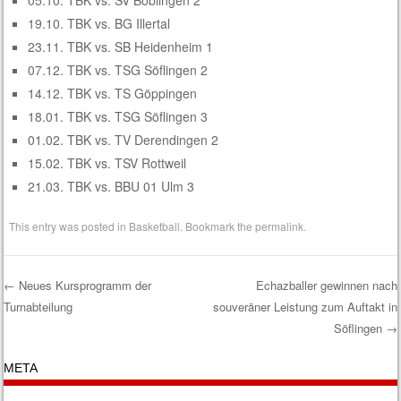
05.10. TBK vs. SV Böblingen 2
19.10. TBK vs. BG Illertal
23.11. TBK vs. SB Heidenheim 1
07.12. TBK vs. TSG Söflingen 2
14.12. TBK vs. TS Göppingen
18.01. TBK vs. TSG Söflingen 3
01.02. TBK vs. TV Derendingen 2
15.02. TBK vs. TSV Rottweil
21.03. TBK vs. BBU 01 Ulm 3
This entry was posted in
Basketball
. Bookmark the
permalink
.
←
Neues Kursprogramm der
Echazballer gewinnen nach
Turnabteilung
souveräner Leistung zum Auftakt in
Post navigation
Söflingen
→
META