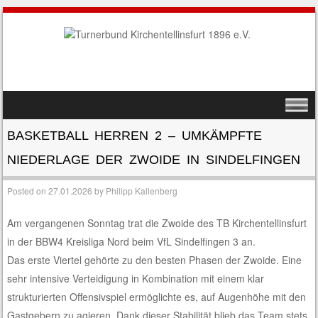
SKIP TO CONTENT
MENU
BASKETBALL HERREN 2 – UMKÄMPFTE
NIEDERLAGE DER ZWOIDE IN SINDELFINGEN
Posted on
27.01.2026
by
Philipp Kallenberg
Am vergangenen Sonntag trat die Zwoide des TB Kirchentellinsfurt
in der BBW4 Kreisliga Nord beim VfL Sindelfingen 3 an.
Das erste Viertel gehörte zu den besten Phasen der Zwoide. Eine
sehr intensive Verteidigung in Kombination mit einem klar
strukturierten Offensivspiel ermöglichte es, auf Augenhöhe mit den
Gastgebern zu agieren. Dank dieser Stabilität blieb das Team stets