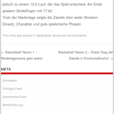
jedoch zu einem 13:0-Lauf, der das Spiel entschied. Am Ende
gewann Sindelfingen mit 77:62.
Trotz der Niederlage zeigte die Zwoide über weite Strecken
Einsatz, Charakter und gute spielerische Phasen.
This entry was posted in
Basketball
. Bookmark the
permalink
.
←
Basketball Herren 1 –
Basketball Herren 2 – Klarer Sieg der
Niederlagenserie geht weiter
Zwoide in Kirchentellinsfurt
→
Post navigation
META
Anmelden
Eintrags-Feed
Kommentar-Feed
WordPress.org