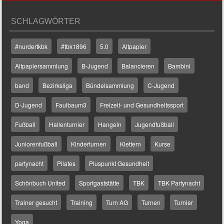
SCHLAGWÖRTER
#nurdertkbk
#tbk1896
5.0
Altpapier
Altpapiersammlung
B-Jugend
Balancieren
Bambini
band
Bezirksliga
Bündelsammlung
C-Jugend
D-Jugend
Faulbaum3
Freizeit- und Gesundheitssport
Fußball
Hallenturnier
Hangeln
Jugendfußball
Juniorenfußball
Kinderturnen
Klettern
Kurse
partynacht
Pilates
Pluspunkt Gesundheit
Schönbuch United
Sportgaststätte
TBK
TBK Partynacht
Trainer gesucht
Training
Turn AG
Turnen
Turnier
Yoga