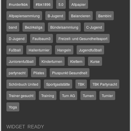
#nurdertkbk
#tbk1896
5.0
Altpapier
Altpapiersammlung
B-Jugend
Balancieren
Bambini
band
Bezirksliga
Bündelsammlung
C-Jugend
D-Jugend
Faulbaum3
Freizeit- und Gesundheitssport
Fußball
Hallenturnier
Hangeln
Jugendfußball
Juniorenfußball
Kinderturnen
Klettern
Kurse
partynacht
Pilates
Pluspunkt Gesundheit
Schönbuch United
Sportgaststätte
TBK
TBK Partynacht
Trainer gesucht
Training
Turn AG
Turnen
Turnier
Yoga
WIDGET READY