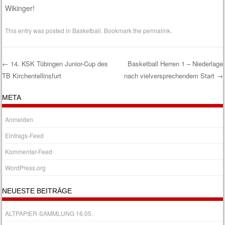
Wikinger!
This entry was posted in
Basketball
. Bookmark the
permalink
.
←
14. KSK Tübingen Junior-Cup des
Basketball Herren 1 – Niederlage
TB Kirchentellinsfurt
nach vielversprechendem Start
→
Post navigation
META
Anmelden
Eintrags-Feed
Kommentar-Feed
WordPress.org
NEUESTE BEITRÄGE
ALTPAPIER-SAMMLUNG 16.05.