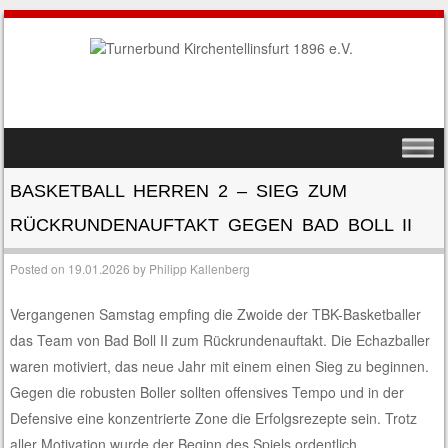
SKIP TO CONTENT
MENU
BASKETBALL HERREN 2 – SIEG ZUM
RÜCKRUNDENAUFTAKT GEGEN BAD BOLL II
Posted on
19.01.2026
by
Philipp Kallenberg
Vergangenen Samstag empfing die Zwoide der TBK-Basketballer
das Team von Bad Boll II zum Rückrundenauftakt. Die Echazballer
waren motiviert, das neue Jahr mit einem einen Sieg zu beginnen.
Gegen die robusten Boller sollten offensives Tempo und in der
Defensive eine konzentrierte Zone die Erfolgsrezepte sein. Trotz
aller Motivation wurde der Beginn des Spiels ordentlich