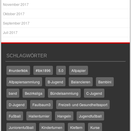
November 2017
Oktober 2017
September 2017
Juli 2017
SCHLAGWÖRTER
#nurdertkbk
#tbk1896
5.0
Altpapier
Altpapiersammlung
B-Jugend
Balancieren
Bambini
band
Bezirksliga
Bündelsammlung
C-Jugend
D-Jugend
Faulbaum3
Freizeit- und Gesundheitssport
Fußball
Hallenturnier
Hangeln
Jugendfußball
Juniorenfußball
Kinderturnen
Klettern
Kurse