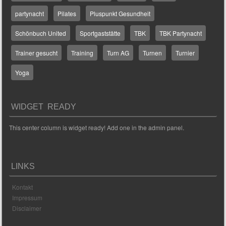
partynacht
Pilates
Pluspunkt Gesundheit
Schönbuch United
Sportgaststätte
TBK
TBK Partynacht
Trainer gesucht
Training
Turn AG
Turnen
Turnier
Yoga
WIDGET READY
This center column is widget ready! Add one in the admin panel.
LINKS
Kontakt
Impressum
Disclaimer