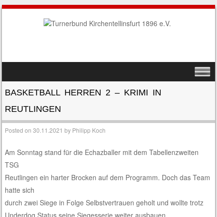
SKIP TO CONTENT
MENU
BASKETBALL HERREN 2 – KRIMI IN
REUTLINGEN
Posted on
30.11.2021
by
Philipp Koch
Am Sonntag stand für die Echazballer mit dem Tabellenzweiten
TSG
Reutlingen ein harter Brocken auf dem Programm. Doch das Team
hatte sich
durch zwei Siege in Folge Selbstvertrauen geholt und wollte trotz
Underdog Status seine Siegesserie weiter ausbauen.