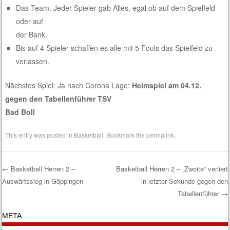
Das Team. Jeder Spieler gab Alles, egal ob auf dem Spielfeld
oder auf
der Bank.
Bis auf 4 Spieler schaffen es alle mit 5 Fouls das Spielfeld zu
verlassen.
Nächstes Spiel: Ja nach Corona Lage:
Heimspiel am 04.12.
gegen den Tabellenführer TSV
Bad Boll
This entry was posted in
Basketball
. Bookmark the
permalink
.
←
Basketball Herren 2 –
Basketball Herren 2 – „Zwoite“ verliert
Auswärtssieg in Göppingen
in letzter Sekunde gegen den
Post navigation
Tabellenführer
→
META