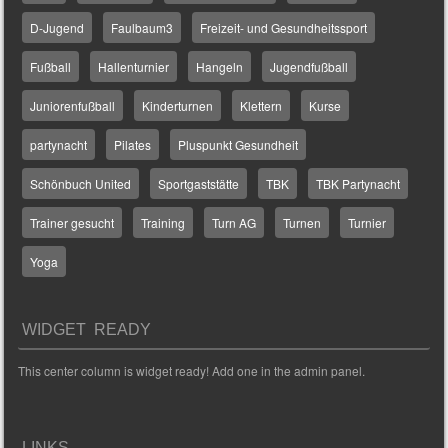
D-Jugend
Faulbaum3
Freizeit- und Gesundheitssport
Fußball
Hallenturnier
Hangeln
Jugendfußball
Juniorenfußball
Kinderturnen
Klettern
Kurse
partynacht
Pilates
Pluspunkt Gesundheit
Schönbuch United
Sportgaststätte
TBK
TBK Partynacht
Trainer gesucht
Training
Turn AG
Turnen
Turnier
Yoga
WIDGET READY
This center column is widget ready! Add one in the admin panel.
LINKS