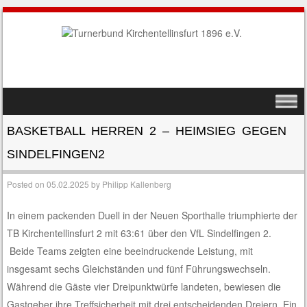
SKIP TO CONTENT
MENU
BASKETBALL HERREN 2 – HEIMSIEG GEGEN
SINDELFINGEN2
Posted on
05.02.2025
by
Philipp Kallenberg
In einem packenden Duell in der Neuen Sporthalle triumphierte der
TB Kirchentellinsfurt 2 mit 63:61 über den VfL Sindelfingen 2.
Beide Teams zeigten eine beeindruckende Leistung, mit
insgesamt sechs Gleichständen und fünf Führungswechseln.
Während die Gäste vier Dreipunktwürfe landeten, bewiesen die
Gastgeber ihre Treffsicherheit mit drei entscheidenden Dreiern. Ein