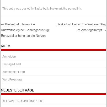
This entry was posted in
Basketball
. Bookmark the
permalink
.
←
Basketball Herren 2 –
Basketball Herren 1 – Weiterer Sieg
Auswärtssieg bei Sonntagsausflug:
im Abstiegskampf
→
Post navigation
Echazballer behalten die Nerven
META
Anmelden
Eintrags-Feed
Kommentar-Feed
WordPress.org
NEUESTE BEITRÄGE
ALTPAPIER-SAMMLUNG 16.05.