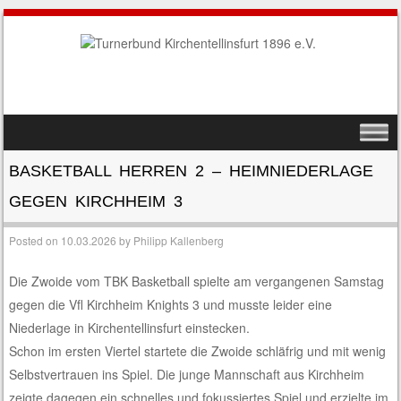
SKIP TO CONTENT
MENU
BASKETBALL HERREN 2 – HEIMNIEDERLAGE
GEGEN KIRCHHEIM 3
Posted on
10.03.2026
by
Philipp Kallenberg
Die Zwoide vom TBK Basketball spielte am vergangenen Samstag
gegen die Vfl Kirchheim Knights 3 und musste leider eine
Niederlage in Kirchentellinsfurt einstecken.
Schon im ersten Viertel startete die Zwoide schläfrig und mit wenig
Selbstvertrauen ins Spiel. Die junge Mannschaft aus Kirchheim
zeigte dagegen ein schnelles und fokussiertes Spiel und erzielte im