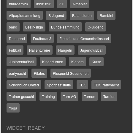
#nurdertkbk
#tbk1896
5.0
Altpapier
Altpapiersammlung
B-Jugend
Balancieren
Bambini
band
Bezirksliga
Bündelsammlung
C-Jugend
D-Jugend
Faulbaum3
Freizeit- und Gesundheitssport
Fußball
Hallenturnier
Hangeln
Jugendfußball
Juniorenfußball
Kinderturnen
Klettern
Kurse
partynacht
Pilates
Pluspunkt Gesundheit
Schönbuch United
Sportgaststätte
TBK
TBK Partynacht
Trainer gesucht
Training
Turn AG
Turnen
Turnier
Yoga
WIDGET READY