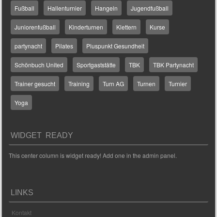
Fußball
Hallenturnier
Hangeln
Jugendfußball
Juniorenfußball
Kinderturnen
Klettern
Kurse
partynacht
Pilates
Pluspunkt Gesundheit
Schönbuch United
Sportgaststätte
TBK
TBK Partynacht
Trainer gesucht
Training
Turn AG
Turnen
Turnier
Yoga
WIDGET READY
This center column is widget ready! Add one in the admin panel.
LINKS
Kontakt