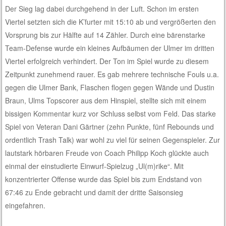
Der Sieg lag dabei durchgehend in der Luft. Schon im ersten
Viertel setzten sich die K’furter mit 15:10 ab und vergrößerten den
Vorsprung bis zur Hälfte auf 14 Zähler. Durch eine bärenstarke
Team-Defense wurde ein kleines Aufbäumen der Ulmer im dritten
Viertel erfolgreich verhindert. Der Ton im Spiel wurde zu diesem
Zeitpunkt zunehmend rauer. Es gab mehrere technische Fouls u.a.
gegen die Ulmer Bank, Flaschen flogen gegen Wände und Dustin
Braun, Ulms Topscorer aus dem Hinspiel, stellte sich mit einem
bissigen Kommentar kurz vor Schluss selbst vom Feld. Das starke
Spiel von Veteran Dani Gärtner (zehn Punkte, fünf Rebounds und
ordentlich Trash Talk) war wohl zu viel für seinen Gegenspieler. Zur
lautstark hörbaren Freude von Coach Philipp Koch glückte auch
einmal der einstudierte Einwurf-Spielzug „Ul(m)rike“. Mit
konzentrierter Offense wurde das Spiel bis zum Endstand von
67:46 zu Ende gebracht und damit der dritte Saisonsieg
eingefahren.