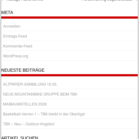
Post navigation
META
Anmelden
Eintrags-Feed
Kommentar-Feed
WordPress.org
NEUESTE BEITRÄGE
ALTPAPIER-SAMMLUNG 16.05.
NEUE MOUNTAINBIKE GRUPPE BEIM TBK
MAIBAUMSTELLEN 2026
Basketball Herren 1 – TBK bleibt in der Oberliga!
TBK – Neu – Outdoor-Angebot
ARTIKEL SUCHEN