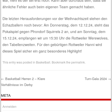
war, hieß es der sei erst noch. Kann aber durchaus sein, dass sie
ähnliche Fehler auch beim eigenen Team gemacht haben.
Die letzten Herausforderungen vor der Weihnachtszeit stehen den
Echazballern noch bevor: Am Donnerstag, dem 12.12.24, steht das
Pokalspiel gegen Pfrondorf Squirrels 2 an, und am Sonntag, dem
15.12.24, empfangen wir um 15:30 Uhr die Rottweiler Werewolves,
den Tabellenzweiten. Für den gebürtigen Rottweiler Hanni wird
dieses Spiel sicher ein ganz besonderes Highlight!
This entry was posted in
Basketball
. Bookmark the
permalink
.
←
Basketball Herren 2 – Klare
Turn-Gala 2024
→
Verhältnisse im Derby
Post navigation
META
Anmelden