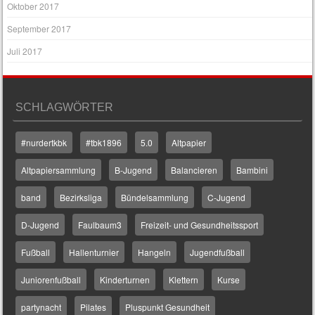
Oktober 2017
September 2017
Juli 2017
SCHLAGWÖRTER
#nurdertkbk
#tbk1896
5.0
Altpapier
Altpapiersammlung
B-Jugend
Balancieren
Bambini
band
Bezirksliga
Bündelsammlung
C-Jugend
D-Jugend
Faulbaum3
Freizeit- und Gesundheitssport
Fußball
Hallenturnier
Hangeln
Jugendfußball
Juniorenfußball
Kinderturnen
Klettern
Kurse
partynacht
Pilates
Pluspunkt Gesundheit