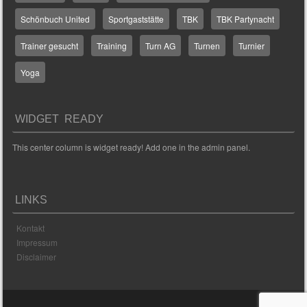
Schönbuch United
Sportgaststätte
TBK
TBK Partynacht
Trainer gesucht
Training
Turn AG
Turnen
Turnier
Yoga
WIDGET READY
This center column is widget ready! Add one in the admin panel.
LINKS
Kontakt
Impressum
Disclaimer