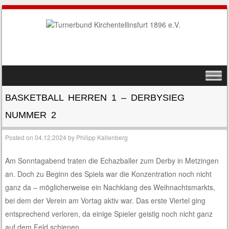
SKIP TO CONTENT
MENU
BASKETBALL HERREN 1 – DERBYSIEG
NUMMER 2
Posted on
04.12.2024
by
Philipp Kallenberg
Am Sonntagabend traten die Echazballer zum Derby in Metzingen
an. Doch zu Beginn des Spiels war die Konzentration noch nicht
ganz da – möglicherweise ein Nachklang des Weihnachtsmarkts,
bei dem der Verein am Vortag aktiv war. Das erste Viertel ging
entsprechend verloren, da einige Spieler geistig noch nicht ganz
auf dem Feld schienen.