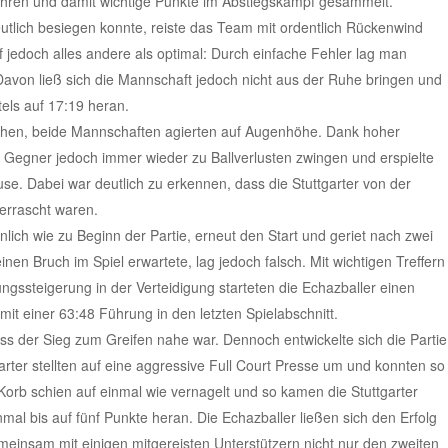
fahren und damit wichtige Punkte im Abstiegskampf gesammelt.
tlich besiegen konnte, reiste das Team mit ordentlich Rückenwind
ief jedoch alles andere als optimal: Durch einfache Fehler lag man
 Davon ließ sich die Mannschaft jedoch nicht aus der Ruhe bringen und
els auf 17:19 heran.
lichen, beide Mannschaften agierten auf Augenhöhe. Dank hoher
n Gegner jedoch immer wieder zu Ballverlusten zwingen und erspielte
se. Dabei war deutlich zu erkennen, dass die Stuttgarter von der
errascht waren.
lich wie zu Beginn der Partie, erneut den Start und geriet nach zwei
nen Bruch im Spiel erwartete, lag jedoch falsch. Mit wichtigen Treffern
ungssteigerung in der Verteidigung starteten die Echazballer einen
it einer 63:48 Führung in den letzten Spielabschnitt.
ass der Sieg zum Greifen nahe war. Dennoch entwickelte sich die Partie
arter stellten auf eine aggressive Full Court Presse um und konnten so
Korb schien auf einmal wie vernagelt und so kamen die Stuttgarter
al bis auf fünf Punkte heran. Die Echazballer ließen sich den Erfolg
einsam mit einigen mitgereisten Unterstützern nicht nur den zweiten