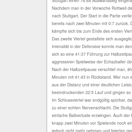
Stuttgart einen 76:68 Auswärtssieg einge
Nachdem man in der Vorwoche Rottweil deu
nach Stuttgart. Der Start in die Partie verl
bereits nach zwei Minuten mit 0:7 zurück.
kämpfte sich bis zum Ende des ersten Viert
Das zweite Viertel gestaltete sich ausgeg
Intensität in der Defensive konnte man de
sich so eine 41:37 Führung zur Halbzeitpau
aggressiven Spielweise der Echazballer üb
Nach der Halbzeitpause verschlief man, ähn
Minuten mit 41:43 in Rückstand. Wer nun ei
aus der Distanz und einer deutlichen Leist
beeindruckenden 22:5 Lauf und gingen so m
Im Schlussviertel war endgültig spürbar, d
zu einer echten Nervenschlacht. Die Stuttg
einfache Ballverluste erzwingen. Auch der 
knapp zwei Minuten vor Spielende noch einm
jedoch nicht mehr nehmen und feierten gem