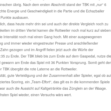
schen übrig. Nach dem ersten Abschnitt stand der TBK mit „nur“ 6
hte Energie und Geschwindigkeit in die Partie und die Echazballer
n Punkte ausbauen.
ich, dass heute mehr drin sei und auch der direkte Vergleich noch zu
eiten im dritten Viertel kamen die Rottweiler noch mal kurz auf sieben
ie Intensität noch mal einen Gang hoch. Mit einer ausgewogenen
ng und immer wieder eingestreuter Presse und anschließender
ahn gezogen und im Angriff fielen jetzt auch die Würfe der
 58:35 zu Ende. Der TBK blieb bis zum Ende auf dem Gaspedal, nutze di
 gewann am Ende das Spiel mit 36 Punkten Vorsprung. Somit geht der
r TBK übergibt die rote Laterne an die Rottweiler.
ität, gute Verteidigung und der Zusammenhalt aller Spieler, egal ob au
ertes Scoring, ein „Team-Effort“, das gilt es in die kommenden Spiele
war auch die Aussicht auf Kaltgetränkte das Zünglein an der Waage.
chsten Spiel wieder, einen Versuchs wärs wert.