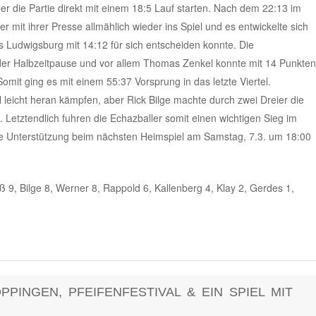
r die Partie direkt mit einem 18:5 Lauf starten. Nach dem 22:13 im
r mit ihrer Presse allmählich wieder ins Spiel und es entwickelte sich
das Ludwigsburg mit 14:12 für sich entscheiden konnte. Die
 der Halbzeitpause und vor allem Thomas Zenkel konnte mit 14 Punkten
 Somit ging es mit einem 55:37 Vorsprung in das letzte Viertel.
leicht heran kämpfen, aber Rick Bilge machte durch zwei Dreier die
 Letztendlich fuhren die Echazballer somit einen wichtigen Sieg im
rke Unterstützung beim nächsten Heimspiel am Samstag, 7.3. um 18:00
ß 9, Bilge 8, Werner 8, Rappold 6, Kallenberg 4, Klay 2, Gerdes 1,
PINGEN, PFEIFENFESTIVAL & EIN SPIEL MIT