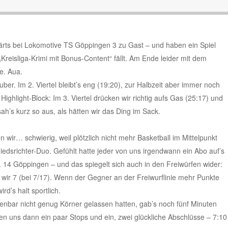
rts bei Lokomotive TS Göppingen 3 zu Gast – und haben ein Spiel
 „Kreisliga-Krimi mit Bonus-Content“ fällt. Am Ende leider mit dem
e. Aua.
sauber. Im 2. Viertel bleibt’s eng (19:20), zur Halbzeit aber immer noch
ghlight-Block: Im 3. Viertel drücken wir richtig aufs Gas (25:17) und
sah’s kurz so aus, als hätten wir das Ding im Sack.
 wir… schwierig, weil plötzlich nicht mehr Basketball im Mittelpunkt
edsrichter-Duo. Gefühlt hatte jeder von uns irgendwann ein Abo auf’s
 14 Göppingen – und das spiegelt sich auch in den Freiwürfen wider:
wir 7 (bei 7/17). Wenn der Gegner an der Freiwurflinie mehr Punkte
rd’s halt sportlich.
fenbar nicht genug Körner gelassen hatten, gab’s noch fünf Minuten
ten uns dann ein paar Stops und ein, zwei glückliche Abschlüsse – 7:10