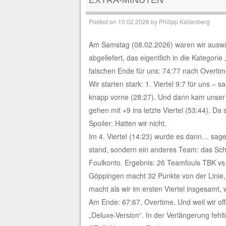
Posted on
10.02.2026
by
Philipp Kallenberg
Am Samstag (08.02.2026) waren wir auswä
abgeliefert, das eigentlich in die Kategorie
falschen Ende für uns: 74:77 nach Overtim
Wir starten stark: 1. Viertel 9:7 für uns – 
knapp vorne (28:27). Und dann kam unser Hi
gehen mit +9 ins letzte Viertel (53:44). Da 
Spoiler: Hatten wir nicht.
Im 4. Viertel (14:23) wurde es dann… sagen
stand, sondern ein anderes Team: das Schi
Foulkonto. Ergebnis: 26 Teamfouls TBK vs.
Göppingen macht 32 Punkte von der Linie, 
macht als wir im ersten Viertel insgesamt, wi
Am Ende: 67:67, Overtime. Und weil wir of
„Deluxe-Version“. In der Verlängerung fehl