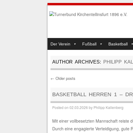
SKIP TO CONTENT
Der Verein
Fußball
Basketball
MENU
AUTHOR ARCHIVES:
PHILIPP KA
←
Older posts
Post navigation
BASKETBALL HERREN 1 – DR
Posted on
02.03.2026
by
Philipp Kallenberg
Mit einer vollbesetzten Mannschaft reiste d
Durch eine engagierte Verteidigung, gute 