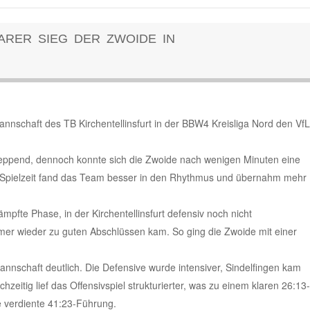
ARER SIEG DER ZWOIDE IN
nschaft des TB Kirchentellinsfurt in der BBW4 Kreisliga Nord den VfL
chleppend, dennoch konnte sich die Zwoide nach wenigen Minuten eine
 Spielzeit fand das Team besser in den Rhythmus und übernahm mehr
ämpfte Phase, in der Kirchentellinsfurt defensiv noch nicht
mmer wieder zu guten Abschlüssen kam. So ging die Zwoide mit einer
mannschaft deutlich. Die Defensive wurde intensiver, Sindelfingen kam
hzeitig lief das Offensivspiel strukturierter, was zu einem klaren 26:13-
ne verdiente 41:23-Führung.