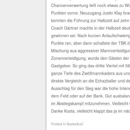
Chancenverwertung ließ noch etwas zu Wün
Punkten vorne. Neuzugang Justin Klay brac
konnten die Führung zur Halbzeit auf zeh
Coach Gärtner machte in der Halbzeit deutl
gewinnen sei. Nach kurzen Anlaufschwierigk
Punkte ran, aber dann schaltete der TBK d
Mischung aus aggressiver Mannverteidigu
Zonenverteidigung, wurde den Gästen der Z
Gastgeber. So ging das dritte Viertel mit
ganze Tiefe des Zwölfmannkaders aus und
direkte Vergleich an die Echazballer und de
Ausschlag für den Sieg war die hohe Intens
dem Feld oder auf der Bank. Gut ausbalanci
im Abstiegskampf mitzunehmen. Vielleicht 
Danke Kosta, vielleicht klappt das ja im nä
Posted in
Basketball