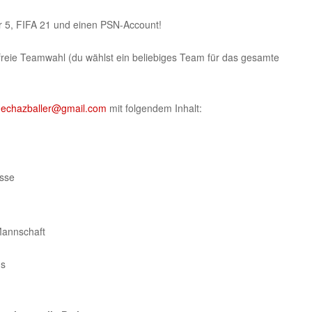
r 5, FIFA 21 und einen PSN-Account!
eamwahl (du wählst ein beliebiges Team für das gesamte
n
echazballer@gmail.com
mit folgendem Inhalt:
sse
Mannschaft
s