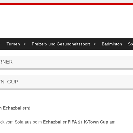
Turnen
Freizeit- und Gesundheitssport
Badminton
Sp
RNER
WN CUP
 Echazballern!
zock vom Sofa aus beim
Echazballer FIFA 21 K-Town Cup
am