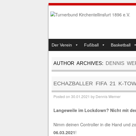
SKIP TO CONTENT
Der Verein
Fußball
Basketball
MENU
AUTHOR ARCHIVES:
DENNIS WE
ECHAZBALLER FIFA 21 K-TO
Posted on
30.01.2021
by
Dennis Werner
Langeweile im Lockdown? Nicht mit den
Nimm deinen Controller in die Hand und 
06.03.2021
!