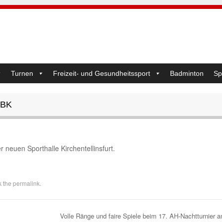
Turnen
Freizeit- und Gesundheitssport
Badminton
Sp
TBK
 neuen Sporthalle Kirchentellinsfurt.
k the
permalink
.
Volle Ränge und faire Spiele beim 17. AH-Nachtturnier 