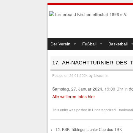
SKIP TO CONTENT
Der Verein
Fußball
Basketball
MENU
17. AH-NACHTTURNIER DES 
Posted on
26.01.2024
by
tbkadmin
Samstag, 27. Januar 2024, 19:00 Uhr in der
Alle weiteren Infos hier
This entry was posted in
Uncategorized
. Bookmar
←
12. KSK Tübingen Junior-Cup des TBK