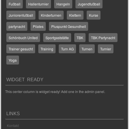
Fußball
Hallenturnier
Hangeln
Jugendfußball
Juniorenfußball
Kinderturnen
Klettern
Kurse
partynacht
Pilates
Pluspunkt Gesundheit
Schönbuch United
Sportgaststätte
TBK
TBK Partynacht
Trainer gesucht
Training
Turn AG
Turnen
Turnier
Yoga
WIDGET READY
This center column is widget ready! Add one in the admin panel.
LINKS
Kontakt