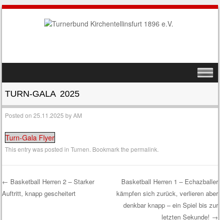
SKIP TO CONTENT
MENU
TURN-GALA 2025
Posted on
25.11.2025
by
AM
Turn-Gala Flyer
This entry was posted in
Turnen
. Bookmark the
permalink
.
←
Basketball Herren 2 – Starker
Basketball Herren 1 – Echazballer
Auftritt, knapp gescheitert
kämpfen sich zurück, verlieren aber
Post navigation
denkbar knapp – ein Spiel bis zur
letzten Sekunde!
→