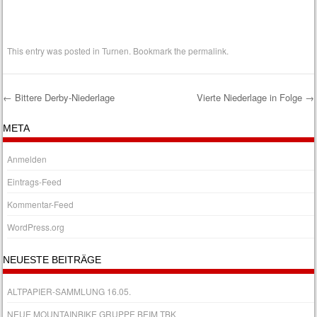
This entry was posted in
Turnen
. Bookmark the
permalink
.
←
Bittere Derby-Niederlage
Vierte Niederlage in Folge
→
Post navigation
META
Anmelden
Eintrags-Feed
Kommentar-Feed
WordPress.org
NEUESTE BEITRÄGE
ALTPAPIER-SAMMLUNG 16.05.
NEUE MOUNTAINBIKE GRUPPE BEIM TBK