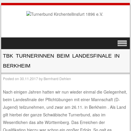
SKIP TO CONTENT
MENU
TBK TURNERINNEN BEIM LANDESFINALE IN
BERKHEIM
Posted on
30.11.2017
by
Bernhard Dehlen
Nach einigen Jahren hatten wir nun wieder einmal die Gelegenheit,
beim Landesfinale der Pflichtübungen mit einer Mannschaft (D-
Jugend) teilzunehmen, und zwar am 26.11. in Berkheim . Als Land
gilt hierbei der ganze Schwäbische Turnerbund, also im
Wesentlichen das alte Württemberg. Das Erreichen der
Qualifikation hierzu war schon ein großer Erfolg. So galt es