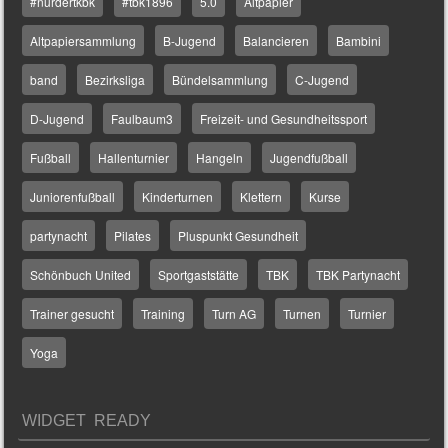
#nurdertkbk
#tbk1896
5.0
Altpapier
Altpapiersammlung
B-Jugend
Balancieren
Bambini
band
Bezirksliga
Bündelsammlung
C-Jugend
D-Jugend
Faulbaum3
Freizeit- und Gesundheitssport
Fußball
Hallenturnier
Hangeln
Jugendfußball
Juniorenfußball
Kinderturnen
Klettern
Kurse
partynacht
Pilates
Pluspunkt Gesundheit
Schönbuch United
Sportgaststätte
TBK
TBK Partynacht
Trainer gesucht
Training
Turn AG
Turnen
Turnier
Yoga
WIDGET READY