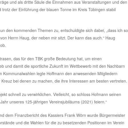
iträge und als dritte Säule die Einnahmen aus Veranstaltungen und den
 trotz der Einführung der blauen Tonne im Kreis Tübingen stabil
nun den kommenden Themen zu, entschuldigte sich dabei, „dass ich so
ss von Herrn Haug, der neben mir sitzt. Der kann das auch.“ Haug
Job.
rasen, das für den TBK große Bedeutung hat, um einen
rieb und damit die sportliche Zukunft im Wettbewerb mit den Nachbarn
nden Kommunalwahlen legte Hoffmann den anwesenden Mitgliedern
Kreuz bei denen zu machen, die ihre Interessen am besten vertreten.
ekt schnell zu verwirklichen. Vielleicht, so schloss Hofmann seinen
 Jahr unseres 125-jährigen Vereinsjubiläums (2021) feiern.“
und dem Finanzbericht des Kassiers Frank Wörn wurde Bürgermeister
rstände und die Wahlen für die zu besetzenden Positionen im Verein