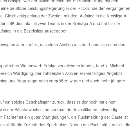
stes Beispiel war der aktive Bereich der Fußballabteilung mit dem
 eine deutliche Leistungssteigerung in der Rückrunde der vergangene
. Gleichzeitig gelang der Zweiten mit dem Aufstieg in die Kreisliga A
 der TBK deshalb mit zwei Teams in der Kreisliga A und hat für die
stieg in die Bezirksliga ausgegeben.
 bewegtes Jahr zurück, das einen Abstieg aus der Landesliga und den
sportlichen Wettbewerb Erfolge verzeichnen konnte, fand in Michael
reich Würdigung, der zahlreichen Aktiven ein vielfältiges Angebot
nning und Yoga sogar noch vergrößert wurde und auch mehr jüngere
 auf ein solides Geschäftsjahr zurück, dass er dennoch mit einem
 sich der Pächterwechsel bemerkbar, der Investitionen notwendig
 Pächter ist ein guter Start gelungen, die Rückmeldung der Gäste ist
gsvoll für die Zukunft des Sportheims. Neben der Pacht stützen sich di