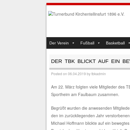
SKIP TO CONTENT
Der Verein
Fußball
Basketball
MENU
DER TBK BLICKT AUF EIN 
Posted on
06.04.2019
by
tbkadmin
Am 22. März folgten viele Mitglieder des 
Sportheim am Faulbaum zusammen.
Begrüßt wurden die anwesenden Mitgliede
den im zurückliegenden Jahr verstorbenen M
Michael Hoffmann blickte auf ein bewegtes 