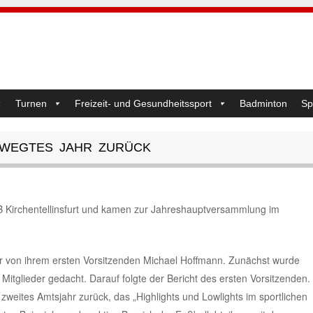
Turnen
Freizeit- und Gesundheitssport
Badminton
Sp
BEWEGTES JAHR ZURÜCK
TB Kirchentellinsfurt und kamen zur Jahreshauptversammlung im
r von ihrem ersten Vorsitzenden Michael Hoffmann. Zunächst wurde
itglieder gedacht. Darauf folgte der Bericht des ersten Vorsitzenden.
zweites Amtsjahr zurück, das „Highlights und Lowlights im sportlichen