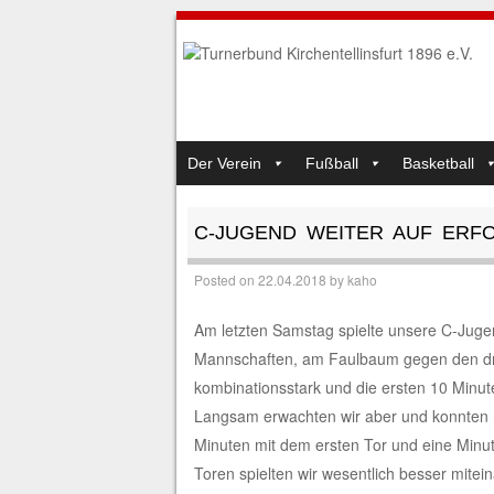
SKIP TO CONTENT
Der Verein
Fußball
Basketball
MENU
C-JUGEND WEITER AUF ERF
Posted on
22.04.2018
by
kaho
Am letzten Samstag spielte unsere C-Juge
Mannschaften, am Faulbaum gegen den drit
kombinationsstark und die ersten 10 Minut
Langsam erwachten wir aber und konnten
Minuten mit dem ersten Tor und eine Minut
Toren spielten wir wesentlich besser mite