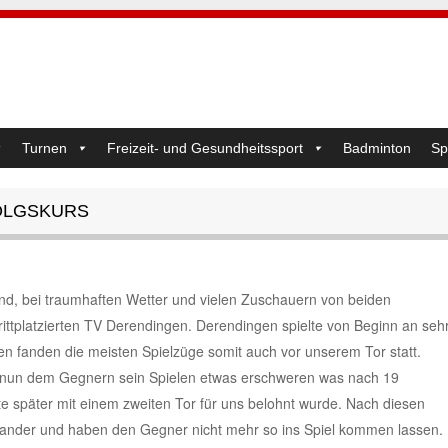
Turnen
Freizeit- und Gesundheitssport
Badminton
Sp
OLGSKURS
nd, bei traumhaften Wetter und vielen Zuschauern von beiden
tplatzierten TV Derendingen. Derendingen spielte von Beginn an seh
en fanden die meisten Spielzüge somit auch vor unserem Tor statt.
 nun dem Gegnern sein Spielen etwas erschweren was nach 19
e später mit einem zweiten Tor für uns belohnt wurde. Nach diesen
inander und haben den Gegner nicht mehr so ins Spiel kommen lassen.