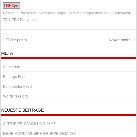
TBKflyer
Posted in
Partynacht
,
Veranstaltungen
,
Verein
|
Tagged
#tbk1896
,
partynacht
,
TBK
,
TBK Partynacht
←
Older posts
Newer posts
→
Post navigation
META
Anmelden
Eintrags-Feed
Kommentar-Feed
WordPress.org
NEUESTE BEITRÄGE
ALTPAPIER-SAMMLUNG 16.05.
NEUE MOUNTAINBIKE GRUPPE BEIM TBK