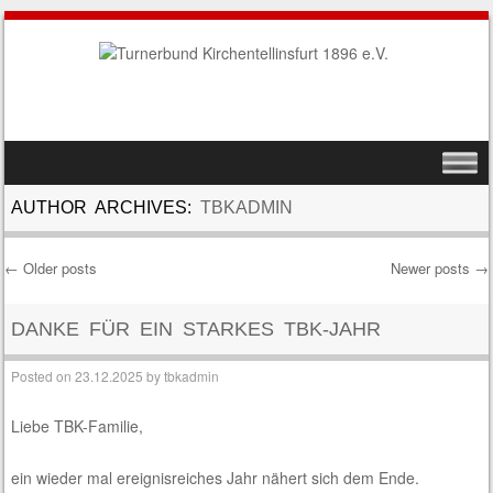
SKIP TO CONTENT
MENU
AUTHOR ARCHIVES:
TBKADMIN
←
Older posts
Newer posts
→
Post navigation
DANKE FÜR EIN STARKES TBK-JAHR
Posted on
23.12.2025
by
tbkadmin
Liebe TBK-Familie,
ein wieder mal ereignisreiches Jahr nähert sich dem Ende.