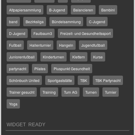
Altpapiersammlung
B-Jugend
Balancieren
Bambini
band
Bezirksliga
Bündelsammlung
C-Jugend
D-Jugend
Faulbaum3
Freizeit- und Gesundheitssport
Fußball
Hallenturnier
Hangeln
Jugendfußball
Juniorenfußball
Kinderturnen
Klettern
Kurse
partynacht
Pilates
Pluspunkt Gesundheit
Schönbuch United
Sportgaststätte
TBK
TBK Partynacht
Trainer gesucht
Training
Turn AG
Turnen
Turnier
Yoga
WIDGET READY