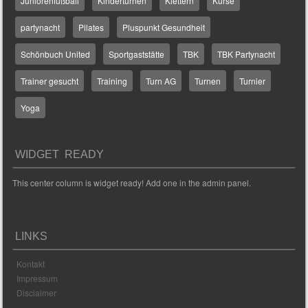
Juniorenfußball
Kinderturnen
Klettern
Kurse
partynacht
Pilates
Pluspunkt Gesundheit
Schönbuch United
Sportgaststätte
TBK
TBK Partynacht
Trainer gesucht
Training
Turn AG
Turnen
Turnier
Yoga
WIDGET READY
This center column is widget ready! Add one in the admin panel.
LINKS
Kontakt
Impressum
Disclaimer