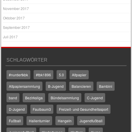
November 2017
Oktober 2017
September 2017
Juli 2017
SCHLAGWÖRTER
#nurdertkbk
#tbk1896
5.0
Altpapier
Altpapiersammlung
B-Jugend
Balancieren
Bambini
band
Bezirksliga
Bündelsammlung
C-Jugend
D-Jugend
Faulbaum3
Freizeit- und Gesundheitssport
Fußball
Hallenturnier
Hangeln
Jugendfußball