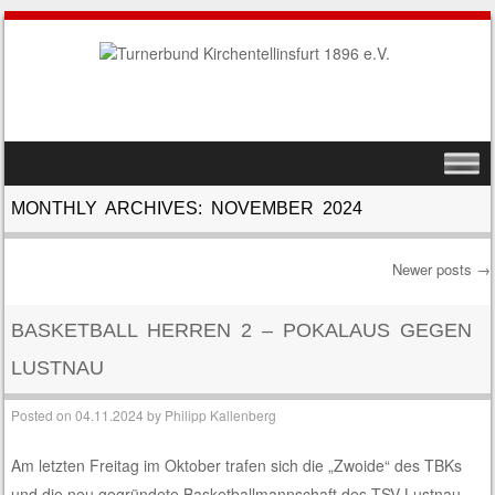
SKIP TO CONTENT
MENU
MONTHLY ARCHIVES:
NOVEMBER 2024
Newer posts
→
Post navigation
BASKETBALL HERREN 2 – POKALAUS GEGEN
LUSTNAU
Posted on
04.11.2024
by
Philipp Kallenberg
Am letzten Freitag im Oktober trafen sich die „Zwoide“ des TBKs
und die neu gegründete Basketballmannschaft des TSV Lustnau