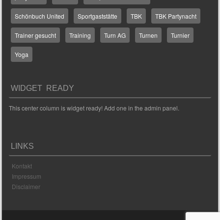
Schönbuch United
Sportgaststätte
TBK
TBK Partynacht
Trainer gesucht
Training
Turn AG
Turnen
Turnier
Yoga
WIDGET READY
This center column is widget ready! Add one in the admin panel.
LINKS
Kontakt
Impressum
Disclaimer