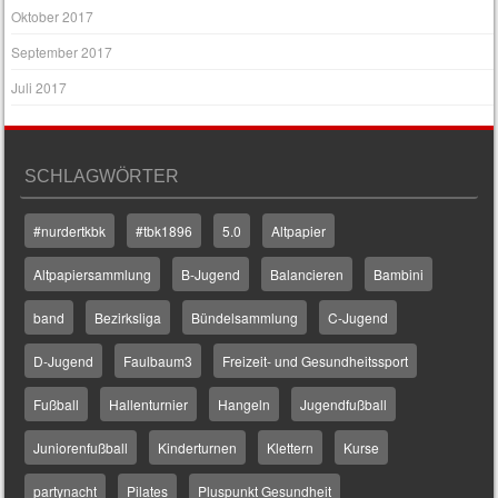
Oktober 2017
September 2017
Juli 2017
SCHLAGWÖRTER
#nurdertkbk
#tbk1896
5.0
Altpapier
Altpapiersammlung
B-Jugend
Balancieren
Bambini
band
Bezirksliga
Bündelsammlung
C-Jugend
D-Jugend
Faulbaum3
Freizeit- und Gesundheitssport
Fußball
Hallenturnier
Hangeln
Jugendfußball
Juniorenfußball
Kinderturnen
Klettern
Kurse
partynacht
Pilates
Pluspunkt Gesundheit