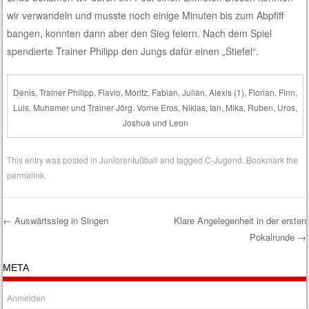
wir verwandeln und musste noch einige Minuten bis zum Abpfiff
bangen, konnten dann aber den Sieg feiern. Nach dem Spiel
spendierte Trainer Philipp den Jungs dafür einen „Stiefel“.
Denis, Trainer Philipp, Flavio, Moritz, Fabian, Julian, Alexis (1), Florian, Finn,
Luis, Muhamer und Trainer Jörg. Vorne Eros, Niklas, Ian, Mika, Ruben, Uros,
Joshua und Leon
This entry was posted in
Juniorenfußball
and tagged
C-Jugend
. Bookmark the
permalink
.
←
Auswärtssieg in Singen
Klare Angelegenheit in der ersten
Pokalrunde
→
Post navigation
META
Anmelden