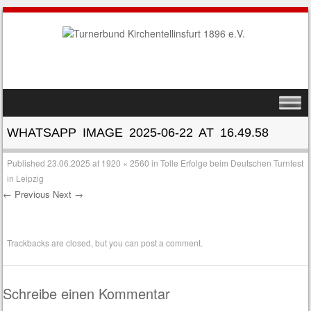
SKIP TO CONTENT
MENU
WHATSAPP IMAGE 2025-06-22 AT 16.49.58
Published
23.06.2025
at
1920 × 2560
in
Tolle Erfolge beim Deutschen Turnfest
in Leipzig
← Previous
Next →
Trackbacks are closed, but you can
post a comment
.
Schreibe einen Kommentar