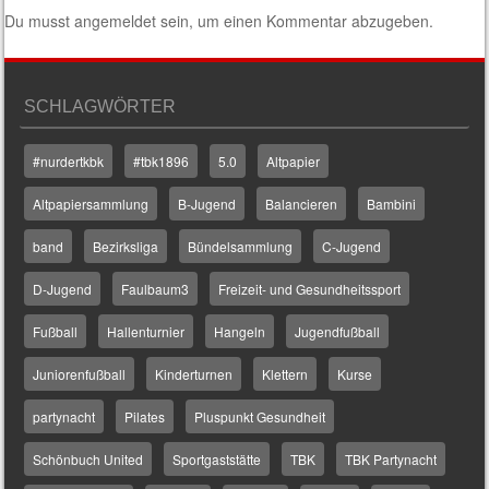
Du musst
angemeldet
sein, um einen Kommentar abzugeben.
SCHLAGWÖRTER
#nurdertkbk
#tbk1896
5.0
Altpapier
Altpapiersammlung
B-Jugend
Balancieren
Bambini
band
Bezirksliga
Bündelsammlung
C-Jugend
D-Jugend
Faulbaum3
Freizeit- und Gesundheitssport
Fußball
Hallenturnier
Hangeln
Jugendfußball
Juniorenfußball
Kinderturnen
Klettern
Kurse
partynacht
Pilates
Pluspunkt Gesundheit
Schönbuch United
Sportgaststätte
TBK
TBK Partynacht